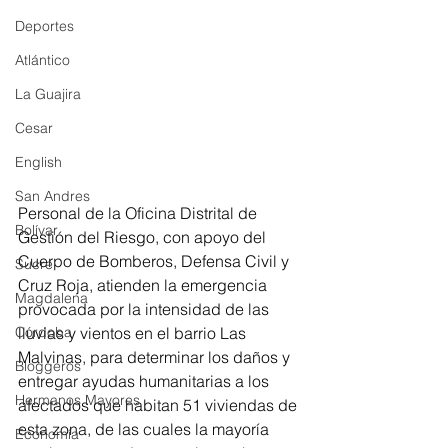
Deportes
Atlántico
La Guajira
Cesar
English
San Andres
Personal de la Oficina Distrital de 
Bolívar
Gestión del Riesgo, con apoyo del 
Cuerpo de Bomberos, Defensa Civil y 
Sucre
Cruz Roja, atienden la emergencia 
Magdalena
provocada por la intensidad de las 
lluvias y vientos en el barrio Las 
Córdoba
Malvinas, para determinar los daños y 
Bloggeros
entregar ayudas humanitarias a los 
Hermanos Mayores
afectados que habitan 51 viviendas de 
esta zona, de las cuales la mayoría 
Economía