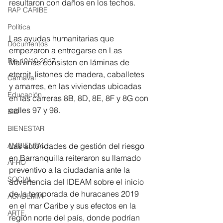
resultaron con daños en los techos. 
RAP CARIBE
Política
Las ayudas humanitarias que 
Documentos
empezaron a entregarse en Las 
Día 10/10 2017
Malvinas consisten en láminas de 
eternit, listones de madera, caballetes 
Carnaval
y amarres, en las viviendas ubicadas 
Educación
en las carreras 8B, 8D, 8E, 8F y 8G con 
calles 97 y 98. 
BID
BIENESTAR
Las autoridades de gestión del riesgo 
AMBIENTAL
en Barranquilla reiteraron su llamado 
AFRO
preventivo a la ciudadanía ante la 
SOCIAL
advertencia del IDEAM sobre el inicio 
de la temporada de huracanes 2019 
ACADEMIA
en el mar Caribe y sus efectos en la 
ARTE
región norte del país, donde podrían 