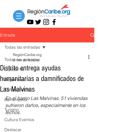
Entrada
Todas las entradas
RegiónCaribe.org
Todas las entradas
2 min de lectura
Distrito entrega ayudas
COVID-19
humanitarias a damnificados de
Regionales
Las Malvinas
Cultura Home
En el barrio Las Malvinas, 51 viviendas 
Barranquilla
sufrieron daños, especialmente en los 
Turismo
techos.
Cultura Eventos
Destacar