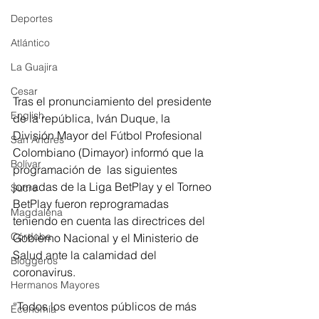
Deportes
Atlántico
La Guajira
Cesar
Tras el pronunciamiento del presidente 
English
de la república, Iván Duque, la 
División Mayor del Fútbol Profesional 
San Andres
Colombiano (Dimayor) informó que la 
Bolívar
programación de  las siguientes 
jornadas de la Liga BetPlay y el Torneo 
Sucre
BetPlay fueron reprogramadas 
Magdalena
teniendo en cuenta las directrices del 
Córdoba
Gobierno Nacional y el Ministerio de 
Salud ante la calamidad del 
Bloggeros
coronavirus.
Hermanos Mayores
“Todos los eventos públicos de más 
Economía