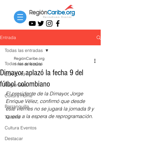
Entrada
Todas las entradas
RegiónCaribe.org
Todas las entradas
1 min de lectura
Dimayor aplazó la fecha 9 del
COVID-19
fútbol colombiano
Regionales
El presidente de la Dimayor, Jorge 
Cultura Home
Enrique Vélez, confirmó que desde 
Barranquilla
este viernes no se jugará la jornada 9 y 
queda a la espera de reprogramación.
Turismo
Cultura Eventos
Destacar