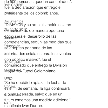
de 500 personas quedan cancelados”, 
RAP CARIBE
fue la declaración que entregó el 
presidente de los colombianos.
Política
Documentos
“DIMAYOR y su administración estarán 
Día 10/10 2017
comunicando de manera oportuna 
cómo será el desarrollo de las 
Carnaval
competencias, según las medidas que 
Educación
se adopten por parte de las 
autoridades estatales para los eventos 
BID
con público masivo”, fue el 
BIENESTAR
comunicado que entregó la División 
AMBIENTAL
Mayor del Fútbol Colombiano.
AFRO
"Se ha decidido aplazar la fecha de 
SOCIAL
este fin de semana,  la liga continuará 
a puerta cerrada, salvo que en un 
ACADEMIA
futuro tomemos una medida adicional", 
ARTE
manifestó Iván Duque.