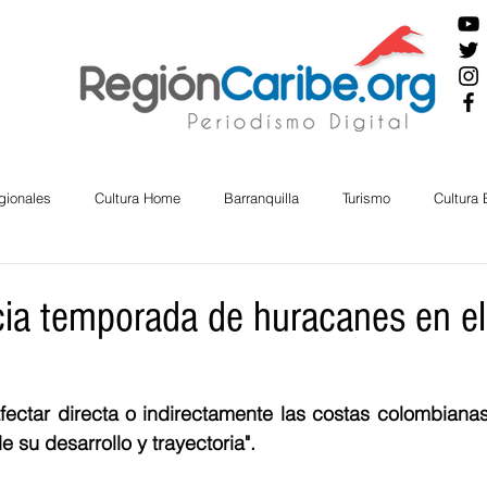
gionales
Cultura Home
Barranquilla
Turismo
Cultura
ira
Cesar
English
San Andres
Bolívar
Sucre
ia temporada de huracanes en el l
nos Mayores
Economía
RAP CARIBE
Política
Docu
ectar directa o indirectamente las costas colombianas
 su desarrollo y trayectoria".
BIENESTAR
AMBIENTAL
AFRO