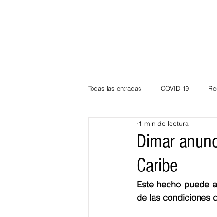
Todas las entradas
COVID-19
Re
1 min de lectura
Deportes
Atlántico
La Guaj
Dimar anunc
Caribe
Córdoba
Bloggeros
Herma
Este hecho puede af
de las condiciones de
Carnaval
Educación
BID