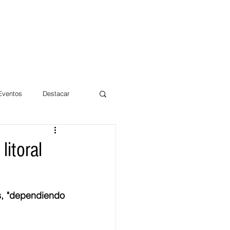
 Eventos
Destacar
Magdalena
itoral
mentos
Día 10/10 2017
, "dependiendo 