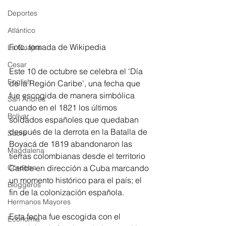
Deportes
Atlántico
Foto: tomada de Wikipedia
La Guajira
Cesar
Este 10 de octubre se celebra el ‘Día 
English
de la Región Caribe’, una fecha que 
fue escogida de manera simbólica 
San Andres
cuando en el 1821 los últimos 
Bolívar
soldados españoles que quedaban 
después de la derrota en la Batalla de 
Sucre
Boyacá de 1819 abandonaron las 
Magdalena
tierras colombianas desde el territorio 
Caribe en dirección a Cuba marcando 
Córdoba
un momento histórico para el país; el 
Bloggeros
fin de la colonización española.
Hermanos Mayores
Esta fecha fue escogida con el 
Economía