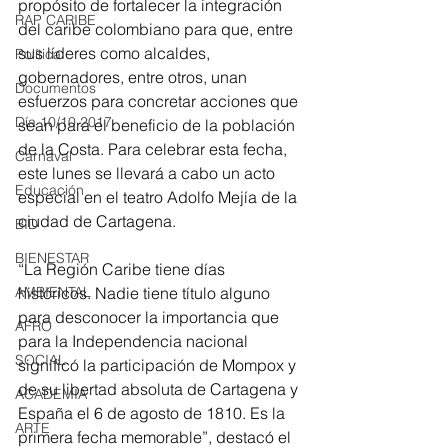
propósito de fortalecer la integración 
RAP CARIBE
del caribe colombiano para que, entre 
sus líderes como alcaldes, 
Política
gobernadores, entre otros, unan 
Documentos
esfuerzos para concretar acciones que 
Día 10/10 2017
sean para el beneficio de la población 
de la Costa. Para celebrar esta fecha, 
Carnaval
este lunes se llevará a cabo un acto 
Educación
especial en el teatro Adolfo Mejía de la 
ciudad de Cartagena. 
BID
BIENESTAR
“La Región Caribe tiene días 
históricos. Nadie tiene título alguno 
AMBIENTAL
para desconocer la importancia que 
AFRO
para la Independencia nacional 
SOCIAL
significó la participación de Mompox y 
de su libertad absoluta de Cartagena y 
ACADEMIA
España el 6 de agosto de 1810. Es la 
ARTE
primera fecha memorable”, destacó el 