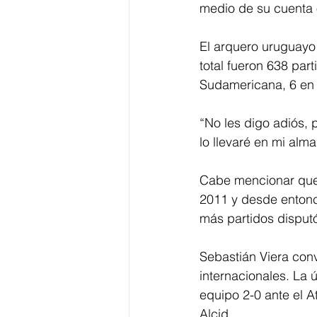
medio de su cuenta o
El arquero uruguayo 
total fueron 638 par
Sudamericana, 6 en S
“No les digo adiós, p
lo llevaré en mi alm
Cabe mencionar que 
2011 y desde entonce
más partidos disputó
Sebastián Viera conv
internacionales. La 
equipo 2-0 ante el A
Alcid.