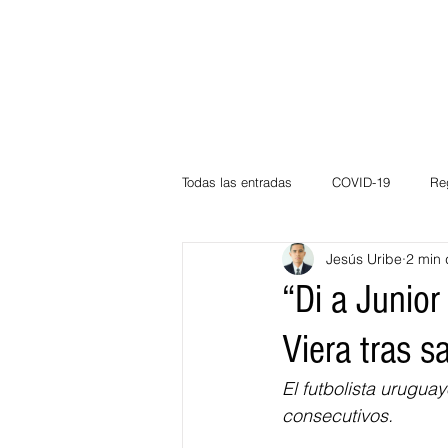
Todas las entradas
COVID-19
Re
Jesús Uribe
2 min 
Deportes
Atlántico
La Guaj
“Di a Junior
Viera tras sa
Córdoba
Bloggeros
Herma
El futbolista uruguay
consecutivos. 
Carnaval
Educación
BID