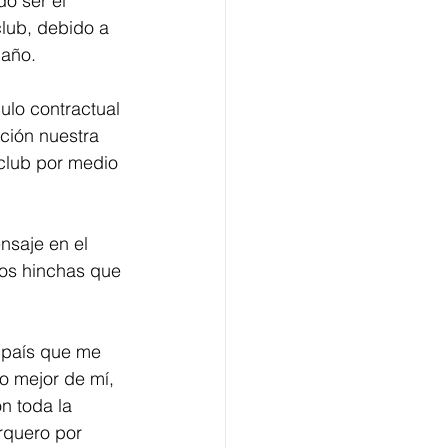
o ser el 
club, debido a 
 año.
ulo contractual 
ción nuestra 
 club por medio 
nsaje en el 
los hinchas que 
 país que me 
lo mejor de mí, 
n toda la 
arquero por 