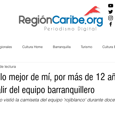
gionales
Cultura Home
Barranquilla
Turismo
Cultura
de lectura
ira
Cesar
English
San Andres
Bolívar
Sucre
 lo mejor de mí, por más de 12 a
lir del equipo barranquillero
nos Mayores
Economía
RAP CARIBE
Política
Docu
o vistió la camiseta del equipo 'rojiblanco' durante doc
BIENESTAR
AMBIENTAL
AFRO