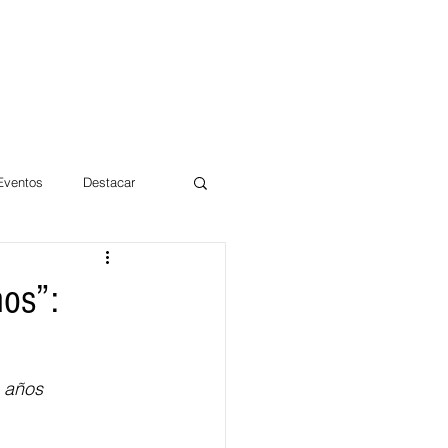
 Eventos
Destacar
Magdalena
ños”:
mentos
Día 10/10 2017
e años 