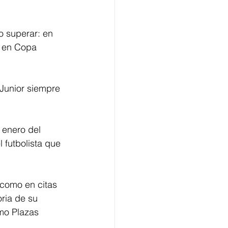
o superar: en 
6 en Copa 
a Junior siempre 
 enero del 
 futbolista que 
 como en citas 
ria de su 
rmo Plazas 