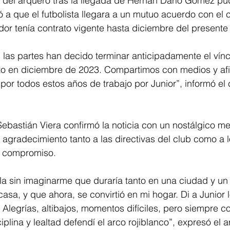
 del arquero tras la llegada de Hernán Darío Gómez pud
 a que el futbolista llegara a un mutuo acuerdo con el 
ador tenía contrato vigente hasta diciembre del presente
las partes han decido terminar anticipadamente el vínc
to en diciembre de 2023. Compartimos con medios y afi
 por todos estos años de trabajo por Junior”, informó el
ebastián Viera confirmó la noticia con un nostálgico me
agradecimiento tanto a las directivas del club como a 
a compromiso.
la sin imaginarme que duraría tanto en una ciudad y un
asa, y que ahora, se convirtió en mi hogar. Di a Junior 
Alegrías, altibajos, momentos difíciles, pero siempre co
iplina y lealtad defendí el arco rojiblanco”, expresó el 