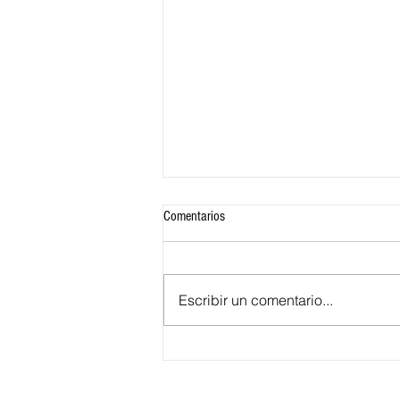
Comentarios
Escribir un comentario...
¿Quiénes son las aspirantes a Reina
del Carnaval de Barranquilla 2027?