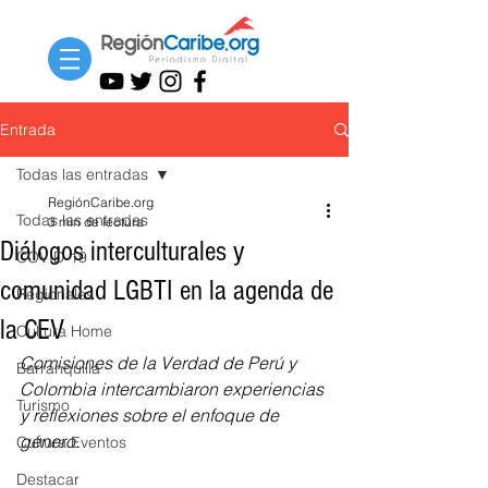
Entrada
Todas las entradas
RegiónCaribe.org
Todas las entradas
3 min de lectura
Diálogos interculturales y
COVID-19
comunidad LGBTI en la agenda de
Regionales
la CEV
Cultura Home
Comisiones de la Verdad de Perú y 
Barranquilla
Colombia intercambiaron experiencias 
Turismo
y reflexiones sobre el enfoque de 
género.
Cultura Eventos
Destacar