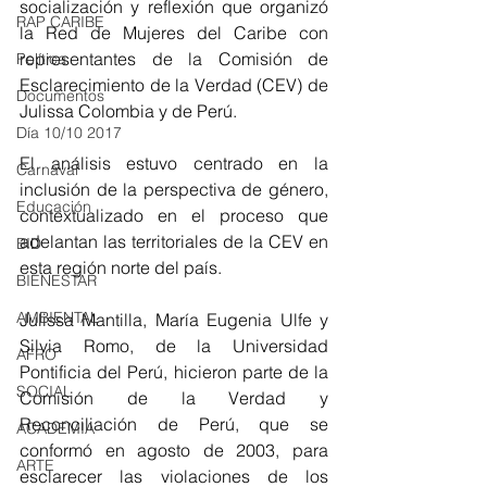
socialización y reflexión que organizó 
RAP CARIBE
la Red de Mujeres del Caribe con 
representantes de la Comisión de 
Política
Esclarecimiento de la Verdad (CEV) de 
Documentos
Julissa Colombia y de Perú.
Día 10/10 2017
El análisis estuvo centrado en la 
Carnaval
inclusión de la perspectiva de género, 
Educación
contextualizado en el proceso que 
adelantan las territoriales de la CEV en 
BID
esta región norte del país.
BIENESTAR
AMBIENTAL
Julissa Mantilla, María Eugenia Ulfe y 
Silvia Romo, de la Universidad 
AFRO
Pontificia del Perú, hicieron parte de la 
SOCIAL
Comisión de la Verdad y 
Reconciliación de Perú, que se 
ACADEMIA
conformó en agosto de 2003, para 
ARTE
esclarecer las violaciones de los 