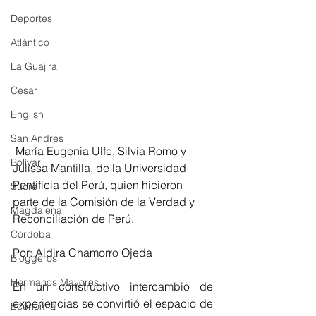
Deportes
Atlántico
La Guajira
Cesar
English
San Andres
 María Eugenia Ulfe, Silvia Romo y 
Bolívar
Julissa Mantilla, de la Universidad 
Pontificia del Perú, quien hicieron 
Sucre
parte de la Comisión de la Verdad y 
Magdalena
Reconciliación de Perú.
Córdoba
Por: Aldira Chamorro Ojeda
Bloggeros
Hermanos Mayores
En un constructivo intercambio de 
experiencias se convirtió el espacio de 
Economía