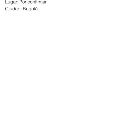
Lugar: Por confirmar
Ciudad: Bogotá
DIÁLOGOS CULTURALES REGIÓN 
EJE CAFETERO
Fecha del evento: 2 de Agosto de 2019
Hora: 8 a.m. a 1 p.m.
Lugar: Por confirmar
Ciudad: Armenia
DIÁLOGOS CULTURALES REGIÓN 
PACÍFICO
Fecha del evento: 13 de Agosto de 
2019
Hora: 8 a.m. a 1 p.m.
Lugar: por definir
Ciudad: Cali