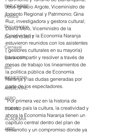
RAP CARIBE
José Ignacio Argote, Viceministro de 
fomento Regional y Patrimonio; Gina 
Política
Ruz, investigadora y gestora cultural; 
Documentos
David Melo, Viceministro de la 
Creatividad y la Economía Naranja 
Día 10/10 2017
estuvieron reunidos con los asistentes 
Carnaval
( gestores culturales en su mayoría) 
para compartir y resolver a través de 
Educación
mesas de trabajo los lineamientos de 
BID
la política pública de Economía 
BIENESTAR
Naranja y las dudas generadas por 
parte de los espectadores.
AMBIENTAL
AFRO
“Por primera vez en la historia de 
nuestro país la cultura, la creatividad y 
SOCIAL
ahora la Economía Naranja tienen un 
ACADEMIA
capítulo central dentro del plan de 
ARTE
desarrollo y un compromiso donde ya 