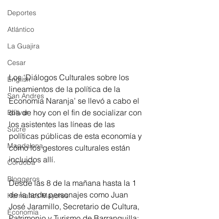
Deportes
Atlántico
La Guajira
Cesar
Los ‘Diálogos Culturales sobre los 
English
lineamientos de la política de la 
San Andres
Economía Naranja’ se llevó a cabo el 
día de hoy con el fin de socializar con 
Bolívar
los asistentes las líneas de las 
Sucre
políticas públicas de esta economía y 
Magdalena
cómo los gestores culturales están 
incluidos allí.
Córdoba
Bloggeros
Desde las 8 de la mañana hasta la 1 
de la tarde personajes como Juan 
Hermanos Mayores
José Jaramillo, Secretario de Cultura, 
Economía
Patrimonio y Turismo de Barranquilla; 