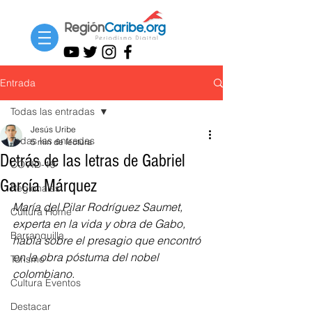
Entrada
Todas las entradas
Jesús Uribe
Todas las entradas
5 min de lectura
Detrás de las letras de Gabriel
COVID-19
García Márquez
Regionales
María del Pilar Rodríguez Saumet, 
Cultura Home
experta en la vida y obra de Gabo, 
Barranquilla
habla sobre el presagio que encontró 
en la obra póstuma del nobel 
Turismo
colombiano. 
Cultura Eventos
Destacar