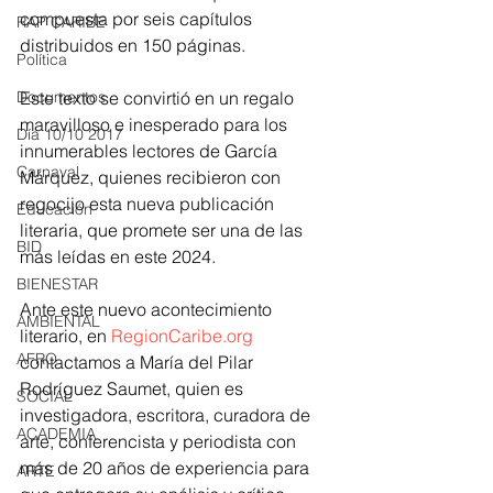
compuesta por seis capítulos 
RAP CARIBE
distribuidos en 150 páginas.
Política
Documentos
Este texto se convirtió en un regalo 
maravilloso e inesperado para los 
Día 10/10 2017
innumerables lectores de García 
Carnaval
Márquez, quienes recibieron con 
regocijo esta nueva publicación 
Educación
literaria, que promete ser una de las 
BID
más leídas en este 2024. 
BIENESTAR
Ante este nuevo acontecimiento 
AMBIENTAL
literario, en 
RegionCaribe.org
AFRO
contactamos a María del Pilar 
Rodríguez Saumet, quien es 
SOCIAL
investigadora, escritora, curadora de 
ACADEMIA
arte, conferencista y periodista con 
más de 20 años de experiencia para 
ARTE