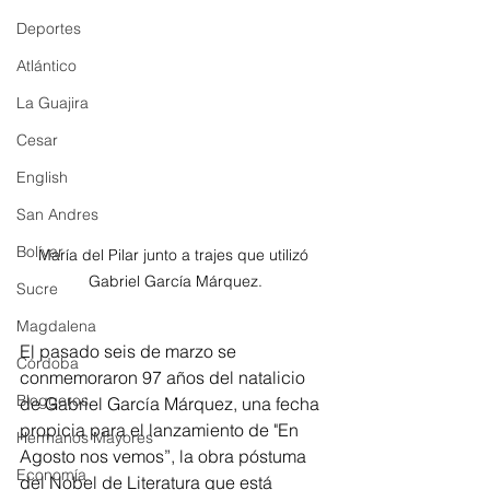
Deportes
Atlántico
La Guajira
Cesar
English
San Andres
Bolívar
María del Pilar junto a trajes que utilizó 
Gabriel García Márquez.
Sucre
Magdalena
El pasado seis de marzo se 
Córdoba
conmemoraron 97 años del natalicio 
Bloggeros
de Gabriel García Márquez, una fecha 
propicia para el lanzamiento de "En 
Hermanos Mayores
Agosto nos vemos”, la obra póstuma 
Economía
del Nobel de Literatura que está 