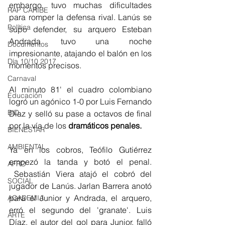
embargo, tuvo muchas dificultades 
RAP CARIBE
para romper la defensa rival. Lanús se 
Política
supo defender, su arquero Esteban 
Andrada tuvo una noche 
Documentos
impresionante, atajando el balón en los 
Día 10/10 2017
momentos precisos. 
Carnaval
Al minuto 81' el cuadro colombiano 
Educación
logró un agónico 1-0 por Luis Fernando 
BID
Díaz y selló su pase a octavos de final 
por la vía de los 
dramáticos penales.
BIENESTAR
AMBIENTAL
Ya en los cobros, Teófilo Gutiérrez 
empezó la tanda y botó el penal. 
AFRO
 Sebastián Viera atajó el cobró del 
SOCIAL
jugador de Lanús. Jarlan Barrera anotó 
para el Junior y Andrada, el arquero, 
ACADEMIA
erró el segundo del 'granate'. Luis 
ARTE
Díaz, el autor del gol para Junior, falló 