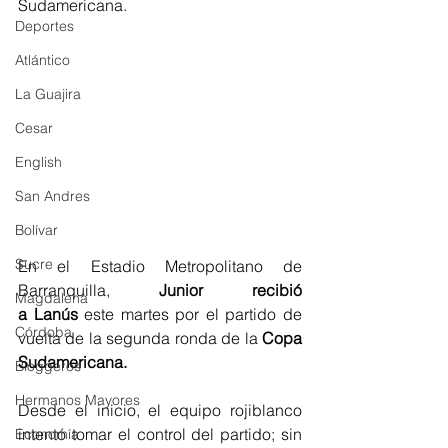
Sudamericana.
Deportes
Atlántico
La Guajira
Cesar
English
San Andres
Bolívar
Sucre
En el Estadio Metropolitano de 
Barranquilla, 
Junior recibió 
Magdalena
a Lanús 
este martes por el partido de 
Córdoba
vuelta de la segunda ronda de la 
Copa 
Sudamericana.
Bloggeros
Hermanos Mayores
Desde el inicio, el equipo rojiblanco 
intentó tomar el control del partido; sin 
Economía