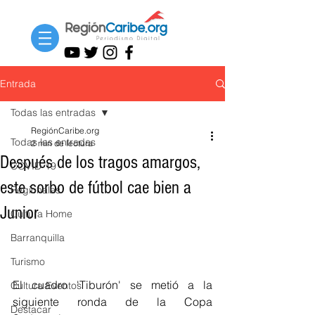
Entrada
Todas las entradas
RegiónCaribe.org
Todas las entradas
2 min de lectura
Después de los tragos amargos,
COVID-19
este sorbo de fútbol cae bien a
Regionales
Junior
Cultura Home
Barranquilla
Turismo
El cuadro 'Tiburón' se metió a la 
Cultura Eventos
siguiente ronda de la Copa 
Destacar