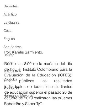
Deportes
Atlántico
La Guajira
Cesar
English
San Andres
Por: Karelis Sarmiento.
Bolívar
Sucre
Desde las 8:00 de la mañana del día 
de hoy, el Instituto Colombiano para la 
Magdalena
Evaluación de la Educación (ICFES), 
Córdoba
hizo públicos los resultados 
individuales de todos los estudiantes 
Bloggeros
de educación superior el pasado 20 de 
Hermanos Mayores
octubre de 2019 realizaron las pruebas 
Saber Pro y Saber TyT.  
Economía