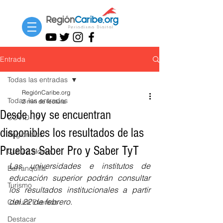
Entrada
Todas las entradas
RegiónCaribe.org
Todas las entradas
2 min de lectura
Desde hoy se encuentran
COVID-19
disponibles los resultados de las
Regionales
Pruebas Saber Pro y Saber TyT
Cultura Home
Las universidades e institutos de 
Barranquilla
educación superior podrán consultar 
Turismo
los resultados institucionales a partir 
del 22 de febrero. 
Cultura Eventos
Destacar