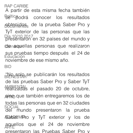
RAP CARIBE
A partir de esta misma fecha también 
Política
se podrá conocer los resultados 
obtenidos  de la prueba Saber Pro y 
Documentos
TyT exterior de las personas que las 
Día 10/10 2017
presentaron en 32 países del mundo y 
de aquellas personas que realizaron 
Carnaval
sus pruebas tiempo después  el 24 de 
Educación
noviembre de ese mismo año.  
BID
“No solo se publicarán los resultados 
BIENESTAR
de las pruebas Saber Pro y Saber TyT 
AMBIENTAL
realizadas el pasado 20 de octubre, 
sino que también entregaremos los de 
AFRO
todas las personas que en 32 ciudades 
SOCIAL
del mundo presentaron la prueba 
Saber Pro y TyT exterior y los de 
ACADEMIA
aquellos que el 24 de noviembre 
ARTE
presentaron las Pruebas Saber Pro y 