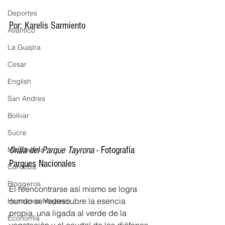
Deportes
Por: Karelis Sarmiento 
Atlántico
La Guajira
Cesar
English
San Andres
Bolívar
Sucre
Orilla del Parque Tayrona
 - Fotografía 
Magdalena
Parques Nacionales 
Córdoba
Bloggeros
El reencontrarse así mismo se logra 
cundo se redescubre la esencia 
Hermanos Mayores
propia, una ligada al verde de la 
Economía