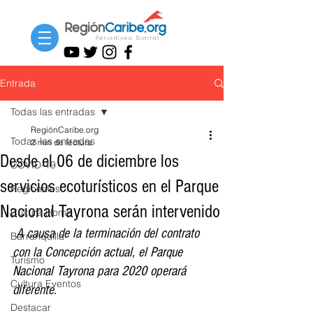
Entrada
Todas las entradas
RegiónCaribe.org
Todas las entradas
2 min de lectura
Desde el 06 de diciembre los
COVID-19
servicios ecoturísticos en el Parque
Regionales
Nacional Tayrona serán intervenido
Cultura Home
A causa de la terminación del contrato 
Barranquilla
con la Concepción actual, el Parque 
Turismo
Nacional Tayrona para 2020 operará 
Cultura Eventos
diferente.
Destacar