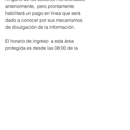
anteriormente,  pero prontamente 
habilitará un pago en línea que será 
dado a conocer por sus mecanismos 
de divulgación de la información.
El horario de ingreso  a esta área 
protegida es desde las 08:00 de la 
mañana por los sectores de 
Palangana y  Zaino – Cañaveral se 
podrá disfrutar allí  hasta las 5 pm.  En 
este escenario está totalmente 
prohibido el ingresar bolsas plásticas, 
pitillos e  icopor, Así mismo Parques 
Nacionales indicó que en 2020 habrán 
tres recesos desarrollados por 
#RespiraTayrona
 ,  del 01 al  29 de 
febrero En la época de Kugkui 
shikasa, del 01 al 15 junio en la época 