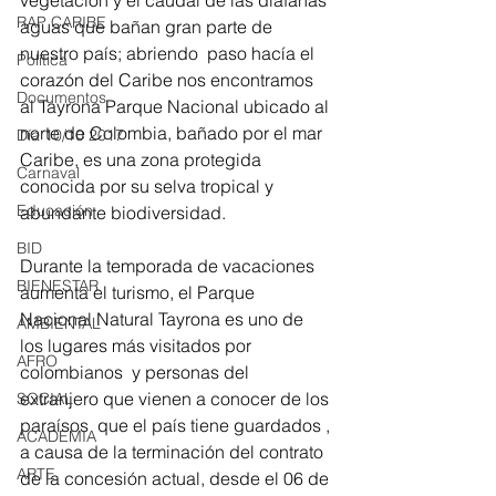
vegetación y el caudal de las diáfanas 
RAP CARIBE
aguas que bañan gran parte de 
nuestro país; abriendo  paso hacía el 
Política
corazón del Caribe nos encontramos 
Documentos
al Tayrona Parque Nacional ubicado al 
norte de Colombia, bañado por el mar 
Día 10/10 2017
Caribe, es una zona protegida 
Carnaval
conocida por su selva tropical y 
Educación
abundante biodiversidad.
BID
Durante la temporada de vacaciones 
BIENESTAR
aumenta el turismo, el Parque 
Nacional Natural Tayrona es uno de 
AMBIENTAL
los lugares más visitados por 
AFRO
colombianos  y personas del 
extranjero que vienen a conocer de los 
SOCIAL
paraísos  que el país tiene guardados , 
ACADEMIA
a causa de la terminación del contrato 
ARTE
de la concesión actual, desde el 06 de 