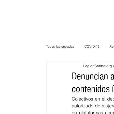
Todas las entradas
COVID-19
Re
RegiónCaribe.org
Deportes
Atlántico
La Guaj
Denuncian a
contenidos í
Córdoba
Bloggeros
Herma
Colectivos en el de
autorizado de mujere
Carnaval
Educación
BID
en plataformas com