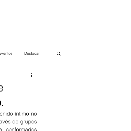
 Eventos
Destacar
Magdalena
e
.
mentos
Día 10/10 2017
enido íntimo no 
ravés de grupos 
, conformados 