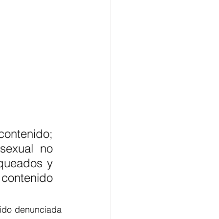
ntenido; 
sexual no 
queados y 
ontenido 
sido denunciada 