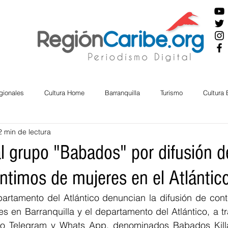
gionales
Cultura Home
Barranquilla
Turismo
Cultura
2 min de lectura
ira
Cesar
English
San Andres
Bolívar
Sucre
l grupo "Babados" por difusión d
ntimos de mujeres en el Atlántico
nos Mayores
Economía
RAP CARIBE
Política
Docu
partamento del Atlántico denuncian la difusión de cont
s en Barranquilla y el departamento del Atlántico, a t
BIENESTAR
AMBIENTAL
AFRO
o Telegram y Whats App, denominados Babados Killa