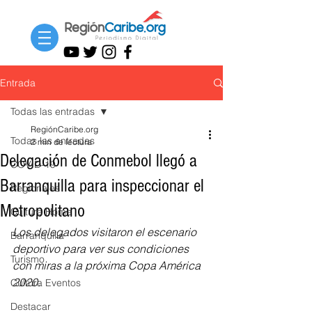
Entrada
Todas las entradas
RegiónCaribe.org
Todas las entradas
2 min de lectura
Delegación de Conmebol llegó a
COVID-19
Barranquilla para inspeccionar el
Regionales
Metropolitano
Cultura Home
Los delegados visitaron el escenario 
Barranquilla
deportivo para ver sus condiciones 
Turismo
con miras a la próxima Copa América 
2020.
Cultura Eventos
Destacar