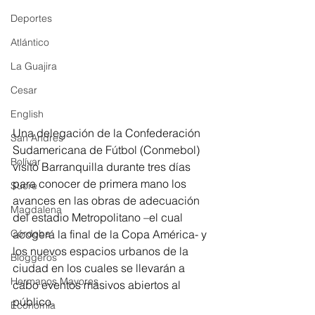
Deportes
Atlántico
La Guajira
Cesar
English
Una delegación de la Confederación 
San Andres
Sudamericana de Fútbol (Conmebol) 
Bolívar
visitó Barranquilla durante tres días 
para conocer de primera mano los 
Sucre
avances en las obras de adecuación 
Magdalena
del estadio Metropolitano –el cual 
acogerá la final de la Copa América- y 
Córdoba
los nuevos espacios urbanos de la 
Bloggeros
ciudad en los cuales se llevarán a 
Hermanos Mayores
cabo eventos masivos abiertos al 
público.
Economía