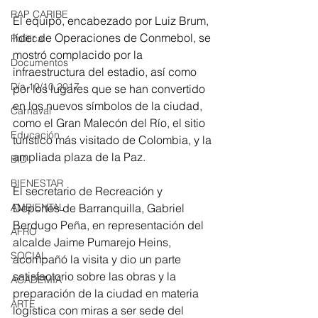
RAP CARIBE
El equipo, encabezado por Luiz Brum, 
líder de Operaciones de Conmebol, se 
Política
mostró complacido por la 
Documentos
infraestructura del estadio, así como 
Día 10/10 2017
por los lugares que se han convertido 
en los nuevos símbolos de la ciudad, 
Carnaval
como el Gran Malecón del Río, el sitio 
Educación
turístico más visitado de Colombia, y la 
ampliada ‪plaza de la Paz.
BID
BIENESTAR
El secretario de Recreación y 
Deportes de Barranquilla, Gabriel 
AMBIENTAL
Berdugo Peña, en representación del 
AFRO
alcalde Jaime Pumarejo Heins, 
SOCIAL
acompañó la visita y dio un parte 
satisfactorio sobre las obras y la 
ACADEMIA
preparación de la ciudad en materia 
ARTE
logística con miras a ser sede del 