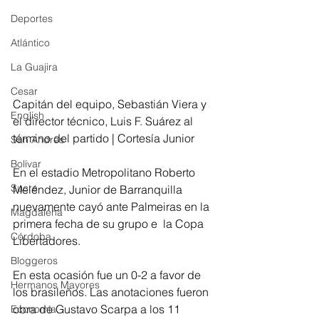
Deportes
Atlántico
La Guajira
Cesar
Capitán del equipo, Sebastián Viera y 
English
el director técnico, Luis F. Suárez al 
término del partido | Cortesía Junior
San Andres
Bolívar
En el estadio Metropolitano Roberto 
Sucre
Meléndez, Junior de Barranquilla 
nuevamente cayó ante Palmeiras en la 
Magdalena
primera fecha de su grupo e  la Copa 
Córdoba
Libertadores. 
Bloggeros
En esta ocasión fue un 0-2 a favor de 
Hermanos Mayores
los brasileños. Las anotaciones fueron 
obra de Gustavo Scarpa a los 11 
Economía