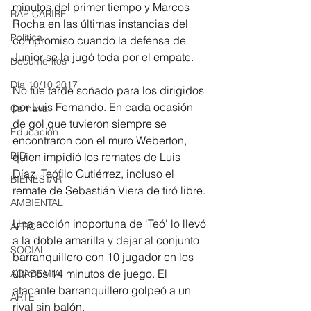
minutos del primer tiempo y Marcos 
RAP CARIBE
Rocha en las últimas instancias del 
Política
compromiso cuando la defensa de 
Junior se la jugó toda por el empate.
Documentos
Día 10/10 2017
No fue tarde soñado para los dirigidos 
por Luis Fernando. En cada ocasión 
Carnaval
de gol que tuvieron siempre se 
Educación
encontraron con el muro Weberton, 
BID
quien impidió los remates de Luis 
Díaz, Teófilo Gutiérrez, incluso el 
BIENESTAR
remate de Sebastián Viera de tiró libre. 
AMBIENTAL
Una acción inoportuna de 'Teó' lo llevó 
AFRO
a la doble amarilla y dejar al conjunto 
SOCIAL
barranquillero con 10 jugador en los 
últimos 14 minutos de juego. El 
ACADEMIA
atacante barranquillero golpeó a un 
ARTE
rival sin balón. 