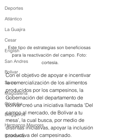
Deportes
Atlántico
La Guajira
Cesar
Este tipo de estrategias son beneficiosas 
English
para la reactivación del campo. Foto: 
San Andres
cortesía.
Bolívar
Con el objetivo de apoyar e incentivar 
la comercialización de los alimentos 
Sucre
producidos por los campesinos, la 
Magdalena
Gobernación del departamento de 
Córdoba
Bolívar creó una iniciativa llamada ‘Del 
campo al mercado, de Bolívar a tu 
Bloggeros
mesa’, la cual busca, por medio de 
Hermanos Mayores
distintas iniciativas, apoyar la inclusión 
productiva del campesinado. 
Economía