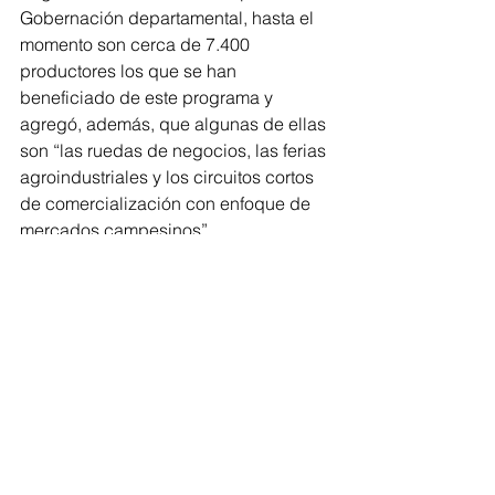
Gobernación departamental, hasta el 
momento son cerca de 7.400 
productores los que se han 
beneficiado de este programa y 
agregó, además, que algunas de ellas 
son “
las ruedas de negocios, las ferias 
agroindustriales y los circuitos cortos 
de comercialización con enfoque de 
mercados campesinos”.
De igual forma, luego de la creación 
de este programa se inició la creación 
de un incentivo tributario que tiene 
como destinatario final aquellas 
personas que produzcan cerveza a 
base de materia prima del sector 
agrícola, productos tales como el 
almidón de arroz o de yuca. 
Por último, Trucco explicó que en cada 