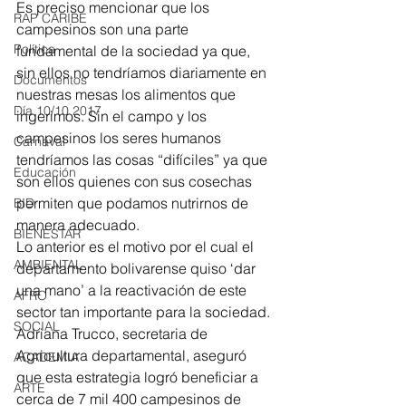
Es preciso mencionar que los 
RAP CARIBE
campesinos son una parte 
Política
fundamental de la sociedad ya que, 
sin ellos no tendríamos diariamente en 
Documentos
nuestras mesas los alimentos que 
Día 10/10 2017
ingerimos. Sin el campo y los 
campesinos los seres humanos 
Carnaval
tendríamos las cosas “difíciles” ya que 
Educación
son ellos quienes con sus cosechas 
permiten que podamos nutrirnos de 
BID
manera adecuado. 
BIENESTAR
Lo anterior es el motivo por el cual el 
AMBIENTAL
departamento bolivarense quiso ‘dar 
una mano’ a la reactivación de este 
AFRO
sector tan importante para la sociedad. 
SOCIAL
Adriana Trucco, secretaria de 
Agricultura departamental, aseguró 
ACADEMIA
que esta estrategia logró beneficiar a 
ARTE
cerca de 7 mil 400 campesinos de 