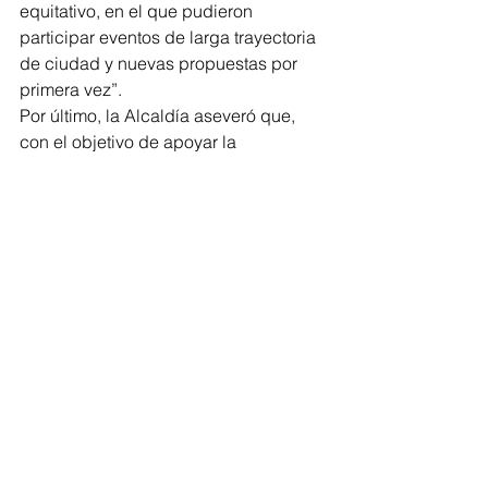
equitativo, en el que pudieron 
participar eventos de larga trayectoria 
de ciudad y nuevas propuestas por 
primera vez”. 
Por último, la Alcaldía aseveró que, 
con el objetivo de apoyar la 
reactivación de los artistas de la 
ciudad, se aperturó la convocatoria 
‘Artes en Movimiento’, proyecto que se 
llevó a cabo de la mano con el 
Ministerio de Cultura, y que, según el 
Distrito, impactó a los agentes de las 
artes escénicas, entregándoles una 
bolsa de $528 millones, que 
generaron 288 eventos y/o 
activaciones, y beneficiaron a 207 
artistas.
Barranquilla
Alcaldía de Barranquilla
Cultura
Gestores culturales