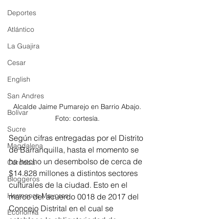
Deportes
Atlántico
La Guajira
Cesar
English
San Andres
Alcalde Jaime Pumarejo en Barrio Abajo. 
Bolívar
Foto: cortesía. 
Sucre
Según cifras entregadas por el Distrito 
Magdalena
de Barranquilla, hasta el momento se 
ha hecho un desembolso de cerca de 
Córdoba
$14.828 millones a distintos sectores 
Bloggeros
culturales de la ciudad. Esto en el 
Hermanos Mayores
marco del acuerdo 0018 de 2017 del 
Concejo Distrital en el cual se 
Economía