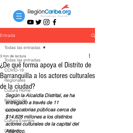
Entrada
Todas las entradas
3 min de lectura
Todas las entradas
¿De qué forma apoya el Distrito de
COVID-19
Barranquilla a los actores culturales
Regionales
de la ciudad?
Cultura Home
Según la Alcaldía Distrital, se ha 
Barranquilla
entregado a través de 11 
convocatorias públicas cerca de 
Turismo
$14.828 millones a los distintos 
Cultura Eventos
actores culturales de la capital del 
Destacar
Atlántico. 