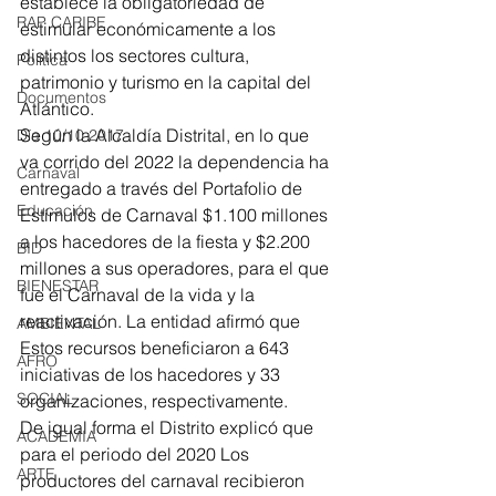
establece la obligatoriedad de 
RAP CARIBE
estimular económicamente a los 
distintos los sectores cultura, 
Política
patrimonio y turismo en la capital del 
Documentos
Atlántico. 
Según la Alcaldía Distrital, en lo que 
Día 10/10 2017
va corrido del 2022 la dependencia ha 
Carnaval
entregado a través del Portafolio de 
Educación
Estímulos de Carnaval $1.100 millones 
a los hacedores de la fiesta y $2.200 
BID
millones a sus operadores, para el que 
BIENESTAR
fue el Carnaval de la vida y la 
reactivación. La entidad afirmó que 
AMBIENTAL
Estos recursos beneficiaron a 643 
AFRO
iniciativas de los hacedores y 33 
SOCIAL
organizaciones, respectivamente.
De igual forma el Distrito explicó que 
ACADEMIA
para el periodo del 2020 Los 
ARTE
productores del carnaval recibieron 