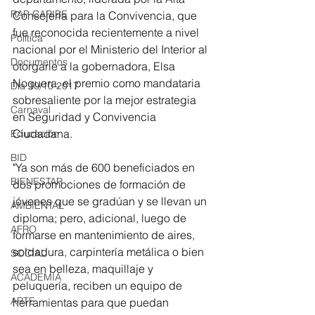
RAP CARIBE
Consejería para la Convivencia, que 
fue reconocida recientemente a nivel 
Política
nacional por el Ministerio del Interior al 
Documentos
otorgarle a la gobernadora, Elsa 
Noguera, el premio como mandataria 
Día 10/10 2017
sobresaliente por la mejor estrategia 
Carnaval
en Seguridad y Convivencia 
Ciudadana.
Educación
BID
"Ya son más de 600 beneficiados en 
BIENESTAR
dos promociones de formación de 
jóvenes que se gradúan y se llevan un 
AMBIENTAL
diploma; pero, adicional, luego de 
AFRO
formarse en mantenimiento de aires, 
soldadura, carpintería metálica o bien 
SOCIAL
sea en belleza, maquillaje y 
ACADEMIA
peluquería, reciben un equipo de 
ARTE
herramientas para que puedan 