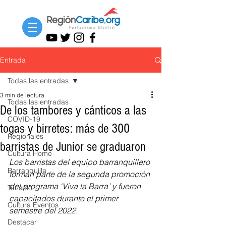
Entrada
Todas las entradas
3 min de lectura
Todas las entradas
De los tambores y cánticos a las
COVID-19
togas y birretes: más de 300
Regionales
barristas de Junior se graduaron
Cultura Home
Los barristas del equipo barranquillero 
Barranquilla
forman parte de la segunda promoción 
del programa ‘Viva la Barra’ y fueron 
Turismo
capacitados durante el primer 
Cultura Eventos
semestre del 2022.
Destacar