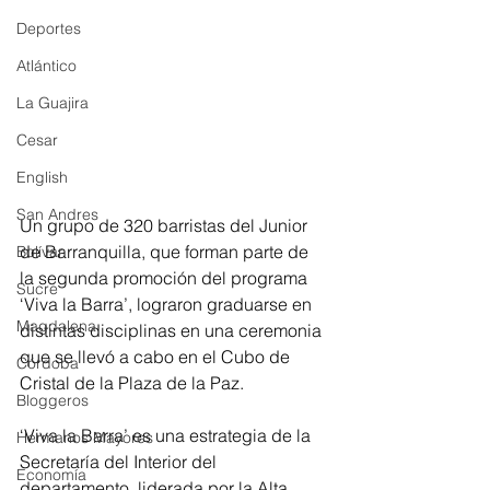
Deportes
Atlántico
La Guajira
Cesar
English
San Andres
Un grupo de 320 barristas del Junior 
de Barranquilla, que forman parte de 
Bolívar
la segunda promoción del programa 
Sucre
‘Viva la Barra’, lograron graduarse en 
Magdalena
distintas disciplinas en una ceremonia 
que se llevó a cabo en el Cubo de 
Córdoba
Cristal de la Plaza de la Paz.
Bloggeros
‘Viva la Barra’ es una estrategia de la 
Hermanos Mayores
Secretaría del Interior del 
Economía
departamento, liderada por la Alta 