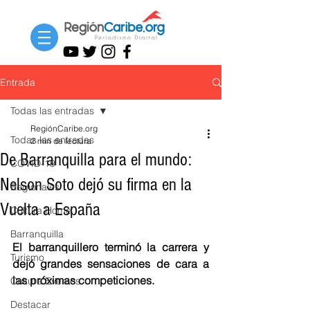
Entrada
Todas las entradas
RegiónCaribe.org
Todas las entradas
2 min de lectura
De Barranquilla para el mundo:
COVID-19
Nelson Soto dejó su firma en la
Regionales
Vuelta a España
Cultura Home
Barranquilla
El barranquillero terminó la carrera y 
Turismo
dejó grandes sensaciones de cara a 
las próximas competiciones.
Cultura Eventos
Destacar