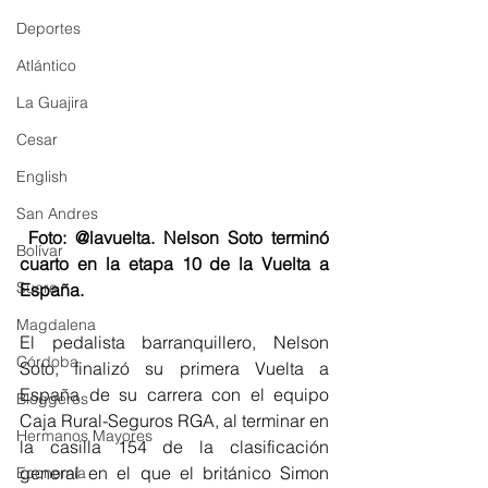
Deportes
Atlántico
La Guajira
Cesar
English
San Andres
 Foto: @lavuelta. Nelson Soto terminó 
Bolívar
cuarto en la etapa 10 de la Vuelta a 
Sucre
España.
Magdalena
El pedalista barranquillero, Nelson 
Córdoba
Soto, finalizó su primera Vuelta a 
España de su carrera con el equipo 
Bloggeros
Caja Rural-Seguros RGA​, al terminar en 
Hermanos Mayores
la casilla 154 de la clasificación 
general en el que el británico Simon 
Economía