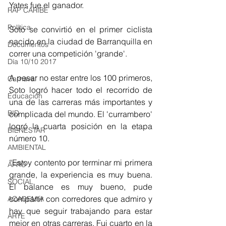
Yates fue el ganador. 
RAP CARIBE
Política
Soto se convirtió en el primer ciclista 
nacido en la ciudad de Barranquilla en 
Documentos
correr una competición 'grande'. 
Día 10/10 2017
A pesar no estar entre los 100 primeros, 
Carnaval
Soto logró hacer todo el recorrido de 
Educación
una de las carreras más importantes y 
BID
complicada del mundo. El 'currambero' 
logró la cuarta posición en la etapa 
BIENESTAR
número 10. 
AMBIENTAL
“Estoy contento por terminar mi primera 
AFRO
grande, la experiencia es muy buena. 
SOCIAL
El balance es muy bueno, pude 
compartir con corredores que admiro y 
ACADEMIA
hay que seguir trabajando para estar 
ARTE
mejor en otras carreras. Fui cuarto en la 