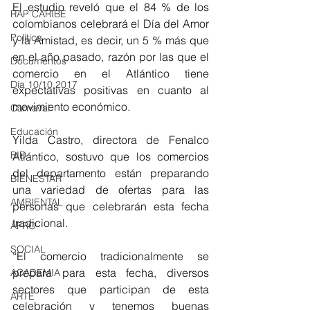
El estudio reveló que el 84 % de los 
RAP CARIBE
colombianos celebrará el Día del Amor 
Política
y la Amistad, es decir, un 5 % más que 
en el año pasado, razón por las que el 
Documentos
comercio en el Atlántico tiene 
Día 10/10 2017
expectativas positivas en cuanto al 
movimiento económico.
Carnaval
Educación
Yilda Castro, directora de Fenalco 
BID
Atlántico, sostuvo que los comercios 
del departamento están preparando 
BIENESTAR
una variedad de ofertas para las 
AMBIENTAL
personas que celebrarán esta fecha 
tradicional.
AFRO
SOCIAL
“El comercio tradicionalmente se 
prepara para esta fecha, diversos 
ACADEMIA
sectores que participan de esta 
ARTE
celebración y tenemos buenas 