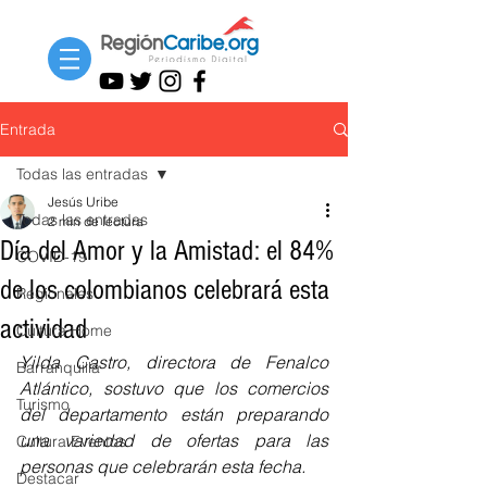
Entrada
Todas las entradas
Jesús Uribe
Todas las entradas
2 min de lectura
Día del Amor y la Amistad: el 84%
COVID-19
de los colombianos celebrará esta
Regionales
actividad
Cultura Home
Yilda Castro, directora de Fenalco 
Barranquilla
Atlántico, sostuvo que los comercios 
Turismo
del departamento están preparando 
una variedad de ofertas para las 
Cultura Eventos
personas que celebrarán esta fecha.
Destacar