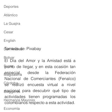
Deportes
Atlántico
La Guajira
Cesar
English
Tomada de: Pixabay
San Andres
Bolívar
El Día del Amor y la Amistad está a 
Sucre
punto de llegar, y en esta ocasión tan 
especial, desde la Federación 
Magdalena
Nacional de Comerciantes (Fenalco) 
Córdoba
se realizó encuesta virtual a nivel 
nacional para descubrir qué tipo de 
Bloggeros
actividades tienen programadas los 
Hermanos Mayores
colombianos respecto a esta actividad. 
Economía