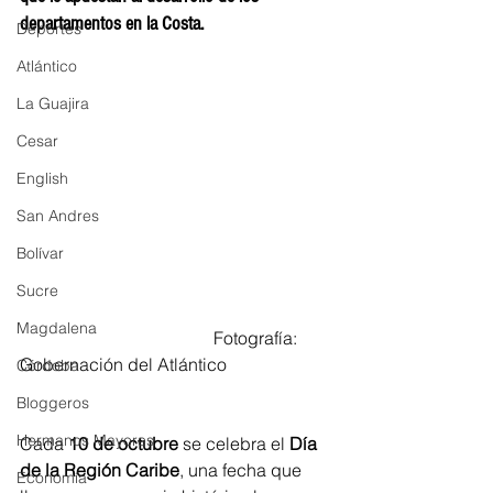
departamentos en la Costa.  
Deportes
Atlántico
La Guajira
Cesar
English
San Andres
Bolívar
Sucre
Magdalena
  Fotografía: 
Gobernación del Atlántico 
Córdoba
Bloggeros
Hermanos Mayores
Cada 
10 de octubre
 se celebra el 
Día 
de la Región Caribe
, una fecha que 
Economía