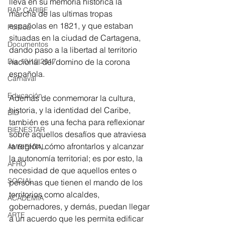
lleva en su memoria histórica la 
RAP CARIBE
marcha de las ultimas tropas 
españolas en 1821, y que estaban 
Política
situadas en la ciudad de Cartagena, 
Documentos
dando paso a la libertad al territorio 
Día 10/10 2017
nacional del domino de la corona 
española.
Carnaval
Educación
Además de conmemorar la cultura, 
historia, y la identidad del Caribe, 
BID
también es una fecha para reflexionar 
BIENESTAR
sobre aquellos desafíos que atraviesa 
la región, cómo afrontarlos y alcanzar 
AMBIENTAL
la autonomía territorial; es por esto, la 
AFRO
necesidad de que aquellos entes o 
SOCIAL
personas que tienen el mando de los 
territorios como alcaldes, 
ACADEMIA
gobernadores, y demás, puedan llegar 
ARTE
a un acuerdo que les permita edificar 