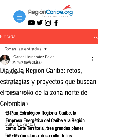
Entrada
Todas las entradas
Carlos Hernández Rojas
Todas las entradas
4 min de lectura
Día de la Región Caribe: retos,
COVID-19
estrategias y proyectos que buscan
Regionales
el desarrollo de la zona norte de
Cultura Home
Colombia
Barranquilla
El Plan Estratégico Regional Caribe, la 
Turismo
Empresa Energética del Caribe y la Región 
Cultura Eventos
como Ente Territorial, tres grandes planes 
Destacar
que le apuestan al desarrollo de los 