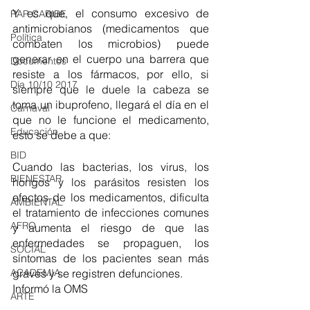
Y es que, el consumo excesivo de 
RAP CARIBE
antimicrobianos (medicamentos que 
Política
combaten los microbios) puede 
generar en el cuerpo una barrera que 
Documentos
resiste a los fármacos, por ello, si 
Día 10/10 2017
siempre que le duele la cabeza se 
toma un ibuprofeno, llegará el día en el 
Carnaval
que no le funcione el medicamento, 
Educación
esto se debe a que:   
BID
Cuando las bacterias, los virus, los 
BIENESTAR
hongos y los parásitos resisten los 
efectos de los medicamentos, dificulta 
AMBIENTAL
el tratamiento de infecciones comunes 
AFRO
y aumenta el riesgo de que las 
enfermedades se propaguen, los 
SOCIAL
síntomas de los pacientes sean más 
graves y se registren defunciones.
ACADEMIA
Informó la OMS 
ARTE