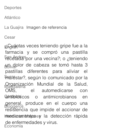
Deportes
Atlántico
Imagen de referencia
La Guajira
Cesar
¿Cuántas veces teniendo gripe fue a la 
English
farmacia y se compró una pastilla 
San Andres
recetada por una vecina?; o ¿teniendo 
un dolor de cabeza se tomó hasta 3 
Bolívar
pastillas diferentes para aliviar el 
Sucre
malestar?, según lo comunicado por la 
Organización Mundial de la Salud, 
Magdalena
OMS,  el automedicarse con 
antibióticos o antimicrobianos en 
Córdoba
general, produce en el cuerpo una 
Bloggeros
resistencia que impide el accionar de 
medicamentos y la detección rápida 
Hermanos Mayores
de enfermedades y virus. 
Economía