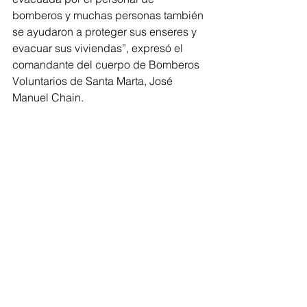
bomberos y muchas personas también 
se ayudaron a proteger sus enseres y 
evacuar sus viviendas”, expresó el 
comandante del cuerpo de Bomberos 
Voluntarios de Santa Marta, José 
Manuel Chain.
En estos momentos las autoridades se 
encuentran realizando un censo para 
tener cifras exactas de las familias que 
necesitan ayudas tras el 
desbordamiento del río Manzanares.
Santa Marta
Temporada de lluvias
Invierno
Río Manzanares
Magdalena