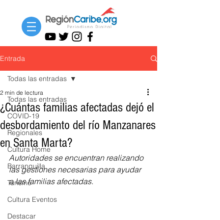
Entrada
Todas las entradas
2 min de lectura
Todas las entradas
¿Cuántas familias afectadas dejó el
COVID-19
desbordamiento del río Manzanares
Regionales
en Santa Marta?
Cultura Home
Autoridades se encuentran realizando 
Barranquilla
las gestiones necesarias para ayudar 
a las familias afectadas.
Turismo
Cultura Eventos
Destacar