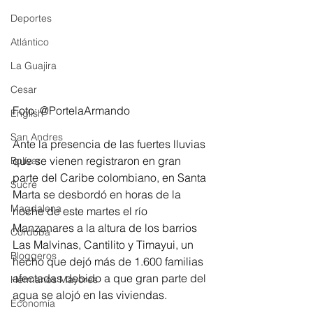
Deportes
Atlántico
La Guajira
Cesar
Foto: @PortelaArmando
English
San Andres
Ante la presencia de las fuertes lluvias 
que se vienen registraron en gran 
Bolívar
parte del Caribe colombiano, en Santa 
Sucre
Marta se desbordó en horas de la 
Magdalena
noche de este martes el río 
Manzanares a la altura de los barrios 
Córdoba
Las Malvinas, Cantilito y Timayui, un 
Bloggeros
hecho que dejó más de 1.600 familias 
afectadas debido a que gran parte del 
Hermanos Mayores
agua se alojó en las viviendas.
Economía