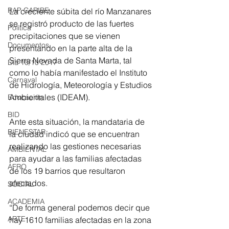
RAP CARIBE
La creciente súbita del río Manzanares 
se registró producto de las fuertes 
Política
precipitaciones que se vienen 
Documentos
presentando en la parte alta de la 
Sierra Nevada de Santa Marta, tal 
Día 10/10 2017
como lo había manifestado el Instituto 
Carnaval
de Hidrología, Meteorología y Estudios 
Ambientales (IDEAM).
Educación
BID
Ante esta situación, la mandataria de 
BIENESTAR
la ciudad indicó que se encuentran 
realizando las gestiones necesarias 
AMBIENTAL
para ayudar a las familias afectadas 
AFRO
de los 19 barrios que resultaron 
afectados.
SOCIAL
ACADEMIA
“De forma general podemos decir que 
ARTE
hay 1610 familias afectadas en la zona 