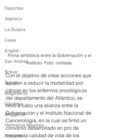
Deportes
Atlántico
La Guajira
Cesar
English
Firma simbólica entre la Gobernación y el 
San Andres
Instituto. Foto: cortesía. 
Bolívar
Con el objetivo de crear acciones que 
Sucre
ayuden a reducir la mortalidad por 
cáncer en los enfermos oncológicos 
Magdalena
del departamento del Atlántico, se 
Córdoba
llevó a cabo una alianza entre la 
Gobernación y el Instituto Nacional de 
Bloggeros
Cancerología, en la cual se firmó un 
Hermanos Mayores
convenio desarrollado en pro de 
mejorar la calidad de vida de los 
Economía