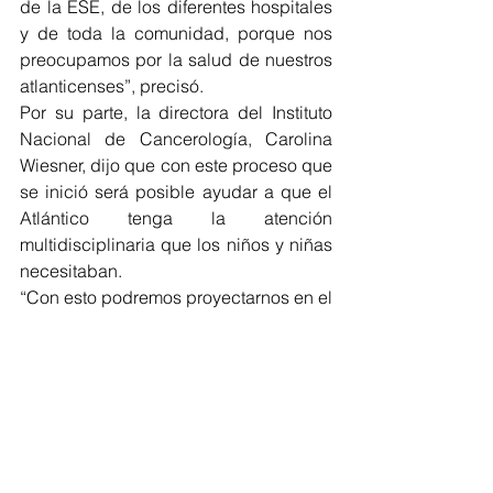
de la ESE, de los diferentes hospitales 
y de toda la comunidad, porque nos 
preocupamos por la salud de nuestros 
atlanticenses”, precisó. 
Por su parte, la directora del Instituto 
Nacional de Cancerología, Carolina 
Wiesner, dijo que con este proceso que 
se inició será posible ayudar a que el 
Atlántico tenga la atención 
multidisciplinaria que los niños y niñas 
necesitaban.  
“Con esto podremos proyectarnos en el 
departamento frente a este gran reto 
que enfrenta el país en cuanto al 
incremento de los casos de cáncer. 
Nos place estar aquí frente a este 
proyecto teniendo una mirada de salud 
pública y acompañar a la comunidad 
en este proceso”, puntualizó. 