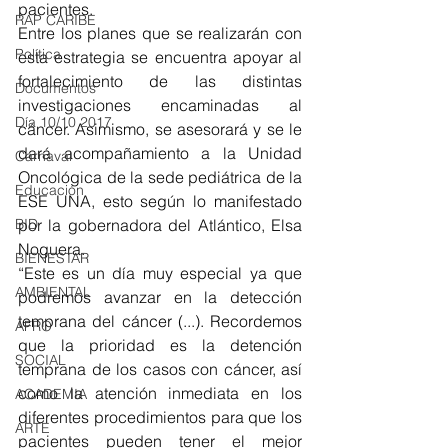
pacientes. 
RAP CARIBE
Entre los planes que se realizarán con 
Política
esta estrategia se encuentra apoyar al 
fortalecimiento de las distintas 
Documentos
investigaciones encaminadas al 
Día 10/10 2017
cáncer. Asimismo, se asesorará y se le 
dará acompañamiento a la Unidad 
Carnaval
Oncológica de la sede pediátrica de la 
Educación
ESE UNA, esto según lo manifestado 
BID
por la gobernadora del Atlántico, Elsa 
Noguera. 
BIENESTAR
“Este es un día muy especial ya que 
AMBIENTAL
podremos avanzar en la detección 
temprana del cáncer (...). Recordemos 
AFRO
que la prioridad es la detención 
SOCIAL
temprana de los casos con cáncer, así 
como la atención inmediata en los 
ACADEMIA
diferentes procedimientos para que los 
ARTE
pacientes pueden tener el mejor 