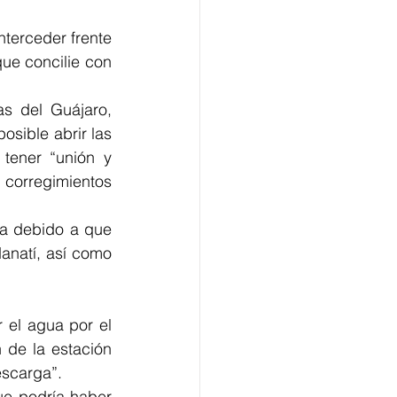
terceder frente 
ue concilie con 
s del Guájaro, 
sible abrir las 
ener “unión y 
corregimientos 
a debido a que 
natí, así como 
 el agua por el 
 de la estación 
escarga”.
ue podría haber 