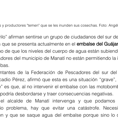
s y productores "temen" que se les inunden sus cosechas. Foto: Angé
lo” afirman sentirse un grupo de ciudadanos del sur del
n que se presenta actualmente en el 
embalse del Guájar
ho de que los niveles del cuerpo de agua están subiend
adores del municipio de Manatí no están permitiendo la 
bas. 
tantes de la Federación de Pescadores del sur del A
adio Pérez, afirmó que esta es una situación “grave”, 
” es que, al no intervenir el embalse con las motobomb
 podría desbordarse y traer consecuencias negativas.
el alcalde de Manatí intervenga y que podamos r
rio problema, hay que evitar una catástrofe. Neces
n y que se saque agua del embalse porque sino lo q