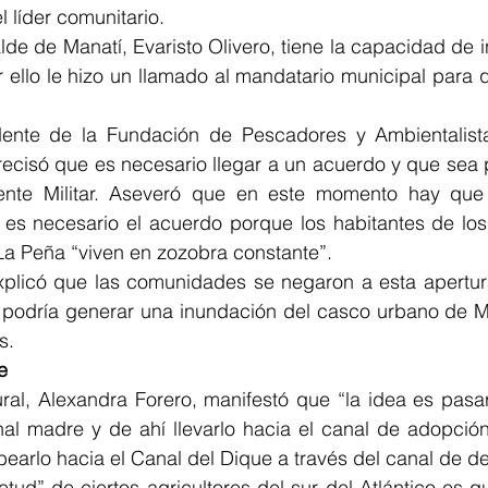
l líder comunitario. 
lde de Manatí, Evaristo Olivero, tiene la capacidad de in
ello le hizo un llamado al mandatario municipal para q
dente de la Fundación de Pescadores y Ambientalista
cisó que es necesario llegar a un acuerdo y que sea po
nte Militar. Aseveró que en este momento hay que t
s necesario el acuerdo porque los habitantes de los 
a Peña “viven en zozobra constante”. 
plicó que las comunidades se negaron a esta apertur
e podría generar una inundación del casco urbano de Ma
s.
e
ral, Alexandra Forero, manifestó que “la idea es pasar
nal madre y de ahí llevarlo hacia el canal de adopción
earlo hacia el Canal del Dique a través del canal de d
ietud” de ciertos agricultores del sur del Atlántico es q