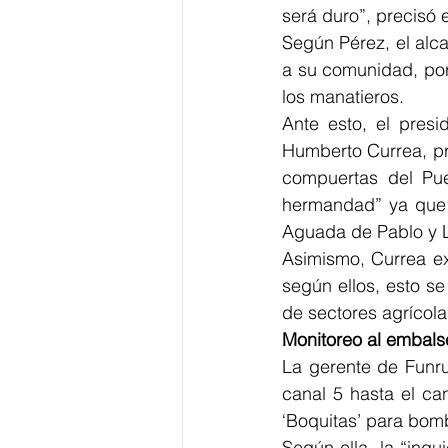
será duro”, precisó e
Según Pérez, el alca
a su comunidad, por 
los manatieros. 
Ante esto, el presi
Humberto Currea, pre
compuertas del Pue
hermandad” ya que e
Aguada de Pablo y L
Asimismo, Currea ex
según ellos, esto s
de sectores agrícola
Monitoreo al embals
La gerente de Funru
canal 5 hasta el ca
‘Boquitas’ para bomb
Según ella, la “inqu