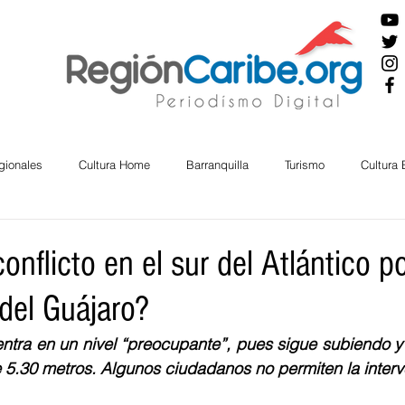
gionales
Cultura Home
Barranquilla
Turismo
Cultura
ira
Cesar
English
San Andres
Bolívar
Sucre
conflicto en el sur del Atlántico p
del Guájaro?
nos Mayores
Economía
RAP CARIBE
Política
Docu
ntra en un nivel “preocupante”, pues sigue subiendo y 
 5.30 metros. Algunos ciudadanos no permiten la interv
BIENESTAR
AMBIENTAL
AFRO