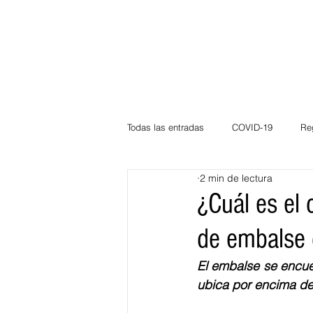
Todas las entradas
COVID-19
Re
2 min de lectura
Deportes
Atlántico
La Guaj
¿Cuál es el 
de embalse 
Córdoba
Bloggeros
Herma
El embalse se encue
ubica por encima de
Carnaval
Educación
BID