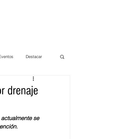
 Eventos
Destacar
Magdalena
or drenaje
mentos
Día 10/10 2017
actualmente se 
ención.