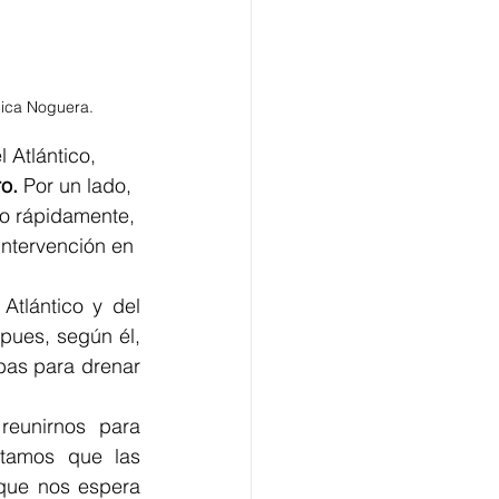
lica Noguera. 
 Atlántico, 
o. 
Por un lado, 
o rápidamente, 
intervención en 
tlántico y del 
pues, según él, 
as para drenar 
eunirnos para 
itamos que las 
ue nos espera 