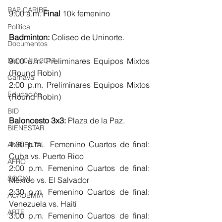
RAP CARIBE
9:00 a.m. 
Final 
10k femenino
Política
Badminton:
 Coliseo de Uninorte. 
Documentos
Día 10/10 2017
9:00 a.m. Preliminares Equipos Mixtos 
(Round Robin)
Carnaval
2:00 p.m. Preliminares Equipos Mixtos 
Educación
(Round Robin)
BID
Baloncesto 3x3: 
Plaza de la Paz.
BIENESTAR
1:30 p.m.  Femenino Cuartos de final: 
AMBIENTAL
Cuba vs. Puerto Rico
AFRO
2:00 p.m. Femenino Cuartos de final:  
SOCIAL
México vs. El Salvador
2:30 p.m. Femenino Cuartos de final:  
ACADEMIA
Venezuela vs. Haití
ARTE
3:00 p.m. Femenino Cuartos de final:  