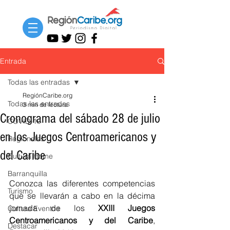
Entrada
Todas las entradas
RegiónCaribe.org
Todas las entradas
3 min de lectura
Cronograma del sábado 28 de julio
COVID-19
en los Juegos Centroamericanos y
Regionales
del Caribe
Cultura Home
Barranquilla
Conozca las diferentes competencias 
Turismo
que se llevarán a cabo en la décima 
jornada de los 
XXIII Juegos 
Cultura Eventos
Centroamericanos y del Caribe
, 
Destacar