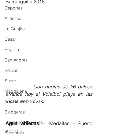
Barranquilla 2018. 
Deportes
Atlántico
La Guajira
Cesar
English
San Andres
Bolívar
Sucre
             Con duplas de 26 países 
Magdalena
arranca hoy el Voleibol playa en las 
justas deportivas
. 
Córdoba
Bloggeros
Hermanos Mayores
Agua abiertas
: - Medallas - Puerto 
Velero. 
Economía