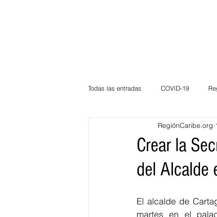
Todas las entradas
COVID-19
Re
RegiónCaribe.org
Deportes
Atlántico
La Guaj
Crear la Sec
del Alcalde
Córdoba
Bloggeros
Herma
El alcalde de Carta
Carnaval
Educación
BID
martes en el pala