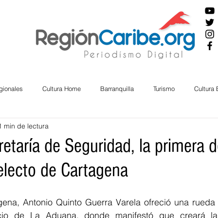
gionales
Cultura Home
Barranquilla
Turismo
Cultura
1 min de lectura
ira
Cesar
English
San Andres
Bolívar
Sucre
retaría de Seguridad, la primera d
 electo de Cartagena
nos Mayores
Economía
RAP CARIBE
Política
Docu
gena, Antonio Quinto Guerra Varela ofreció una rueda 
BIENESTAR
AMBIENTAL
AFRO
cio de La Aduana, donde manifestó que creará la 