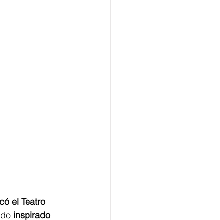
ó el Teatro 
ido 
inspirado 