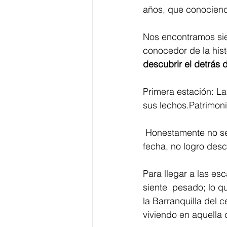
años, que conociendo
Nos encontramos siet
conocedor de la hist
descubrir el detrás d
Primera estación: La
sus lechos.Patrimon
 Honestamente no se qué fue aquello que suscitó en mi un  sentimiento que, hasta la 
fecha, no logro desc
Para llegar a las esc
siente  pesado; lo 
la Barranquilla del c
viviendo en aquella d