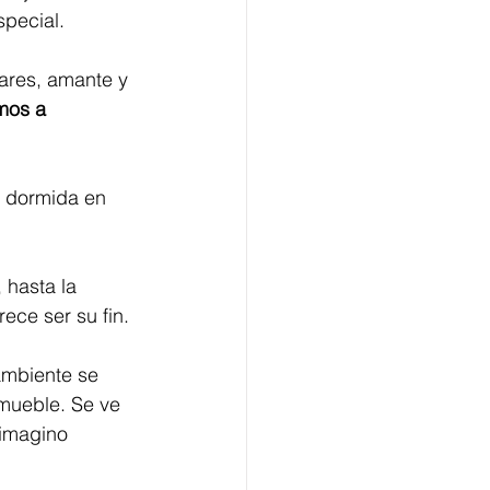
special.
ares, amante y 
mos a 
a dormida en 
ece ser su fin.
ambiente se 
mueble. Se ve 
 imagino 