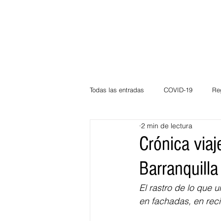
Todas las entradas
COVID-19
Re
2 min de lectura
Deportes
Atlántico
La Guaj
Crónica viaj
Barranquilla
Córdoba
Bloggeros
Herma
El rastro de lo que 
en fachadas, en recin
Carnaval
Educación
BID