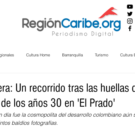
gionales
Cultura Home
Barranquilla
Turismo
Cultura
ira
Cesar
English
San Andres
Bolívar
Sucre
era: Un recorrido tras las huellas 
 de los años 30 en 'El Prado'
nos Mayores
Economía
RAP CARIBE
Política
Docu
un día fue la cosmopolita del desarrollo colombiano aún 
tos baldíos fotografías.  
BIENESTAR
AMBIENTAL
AFRO