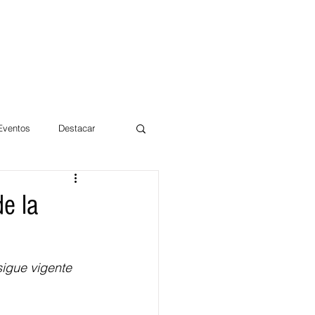
 Eventos
Destacar
Magdalena
de la
mentos
Día 10/10 2017
sigue vigente 