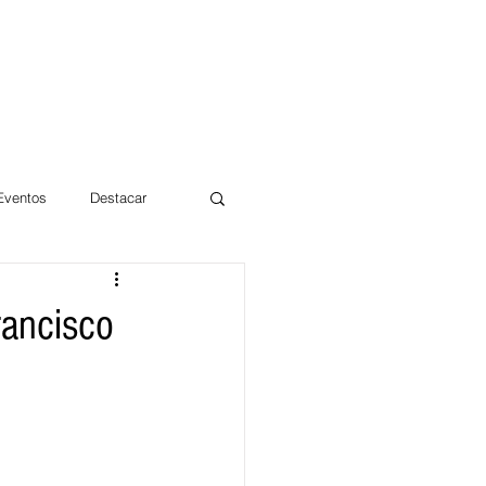
 Eventos
Destacar
Magdalena
rancisco
mentos
Día 10/10 2017