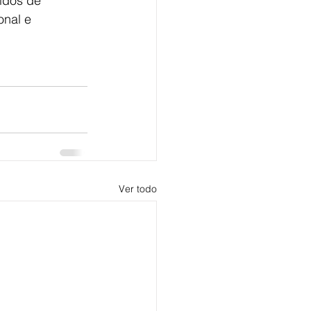
idos de 
onal e 
Ver todo