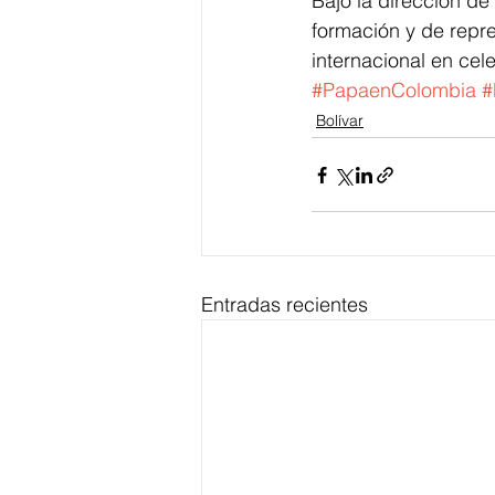
Bajo la dirección de
formación y de repres
internacional en cel
#PapaenColombia
#
Bolívar
Entradas recientes