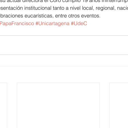
 su actual directora el Coro cumplió 19 años ininterrump
entación institucional tanto a nivel local, regional, naci
ebraciones eucarísticas, entre otros eventos. 
PapaFrancisco
#Unicartagena
#UdeC