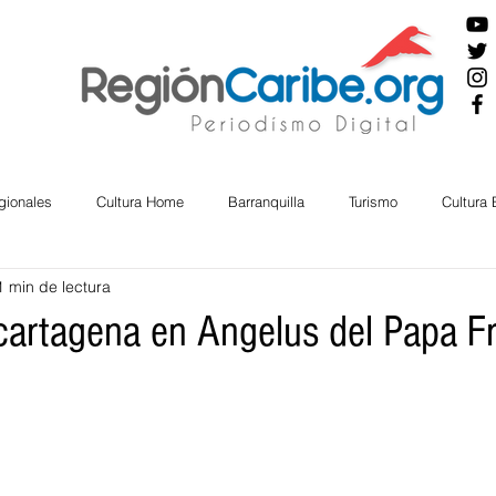
gionales
Cultura Home
Barranquilla
Turismo
Cultura
1 min de lectura
ira
Cesar
English
San Andres
Bolívar
Sucre
cartagena en Angelus del Papa F
nos Mayores
Economía
RAP CARIBE
Política
Docu
BIENESTAR
AMBIENTAL
AFRO