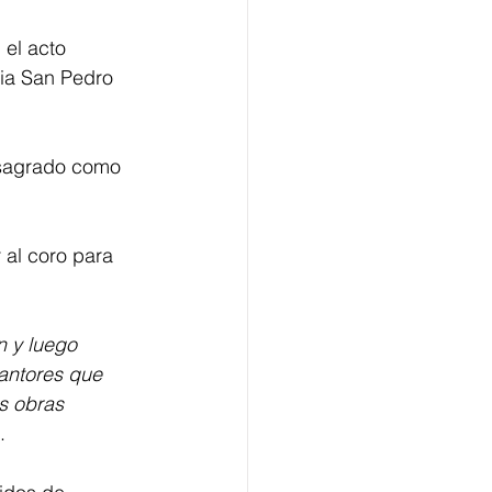
el acto 
sia San Pedro 
 sagrado como 
 al coro para 
 y luego 
antores que 
as obras 
.