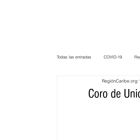
Todas las entradas
COVID-19
Re
RegiónCaribe.org
Deportes
Atlántico
La Guaj
Coro de Uni
Córdoba
Bloggeros
Herma
Carnaval
Educación
BID