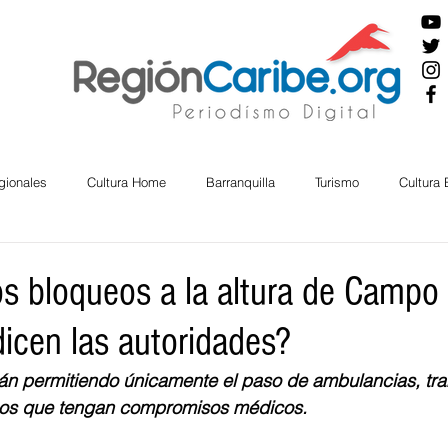
gionales
Cultura Home
Barranquilla
Turismo
Cultura
ira
Cesar
English
San Andres
Bolívar
Sucre
os bloqueos a la altura de Campo 
dicen las autoridades?
nos Mayores
Economía
RAP CARIBE
Política
Docu
tán permitiendo únicamente el paso de ambulancias, tra
nos que tengan compromisos médicos. 
BIENESTAR
AMBIENTAL
AFRO