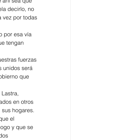
e ahí sea que 
a decirlo, no 
 vez por todas 
 por esa vía 
ue tengan 
estras fuerzas 
 unidos será 
Gobierno que 
 Lastra, 
ados en otros 
 sus hogares. 
que el 
logo y que se 
dos 