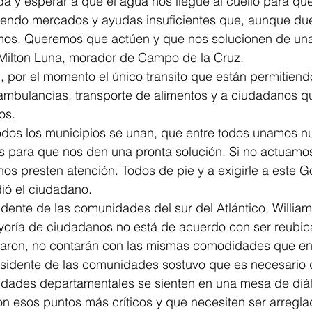
da y esperar a que el agua nos llegue al cuello para qu
yendo mercados y ayudas insuficientes que, aunque duel
mos. Queremos que actúen y que nos solucionen de una
o Milton Luna, morador de Campo de la Cruz. 
por el momento el único transito que están permitiendo
ambulancias, transporte de alimentos y a ciudadanos q
s. 
dos los municipios se unan, que entre todos unamos nu
s para que nos den una pronta solución. Si no actuamos
 nos presten atención. Todos de pie y a exigirle a este 
ió el ciudadano. 
idente de las comunidades del sur del Atlántico, William
yoría de ciudadanos no está de acuerdo con ser reubic
cisaron, no contarán con las mismas comodidades que en
presidente de las comunidades sostuvo que es necesario 
ridades departamentales se sienten en una mesa de diá
n esos puntos más críticos y que necesiten ser arregla