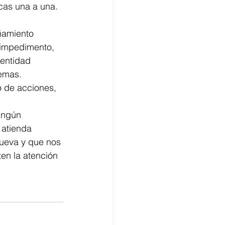
cas una a una. 
ñamiento 
 impedimento, 
entidad 
emas. 
 de acciones, 
ingún 
atienda 
lueva y que nos 
n la atención 