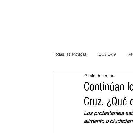
Todas las entradas
COVID-19
Re
3 min de lectura
Deportes
Atlántico
La Guaj
Continúan l
Cruz. ¿Qué 
Córdoba
Bloggeros
Herma
Los protestantes es
alimento o ciudada
Carnaval
Educación
BID