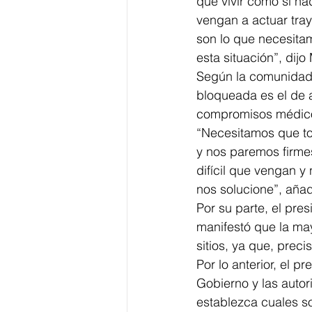
que vivir como si na
vengan a actuar tra
son lo que necesita
esta situación”, dij
Según la comunidad, 
bloqueada es el de 
compromisos médico
“Necesitamos que to
y nos paremos firme
difícil que vengan y
nos solucione”, añad
Por su parte, el pres
manifestó que la ma
sitios, ya que, pre
Por lo anterior, el 
Gobierno y las auto
establezca cuales so