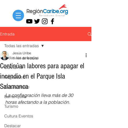
Entrada
Todas las entradas
Jesús Uribe
Todas las entradas
1 min de lectura
Continúan labores para apagar el
COVID-19
incendio en el Parque Isla
Regionales
Salamanca
Cultura Home
La conflagración lleva más de 30 
Barranquilla
horas afectando a la población.
Turismo
Cultura Eventos
Destacar