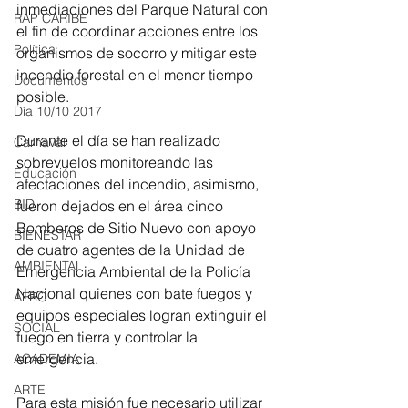
inmediaciones del Parque Natural con 
RAP CARIBE
el fin de coordinar acciones entre los 
Política
organismos de socorro y mitigar este 
incendio forestal en el menor tiempo 
Documentos
posible.
Día 10/10 2017
Durante el día se han realizado 
Carnaval
sobrevuelos monitoreando las 
Educación
afectaciones del incendio, asimismo, 
BID
fueron dejados en el área cinco 
Bomberos de Sitio Nuevo con apoyo 
BIENESTAR
de cuatro agentes de la Unidad de 
AMBIENTAL
Emergencia Ambiental de la Policía 
Nacional quienes con bate fuegos y 
AFRO
equipos especiales logran extinguir el 
SOCIAL
fuego en tierra y controlar la 
emergencia.
ACADEMIA
ARTE
Para esta misión fue necesario utilizar 