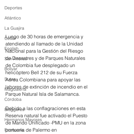
Deportes
Atlántico
La Guajira
Luego de 30 horas de emergencia y 
Cesar
atendiendo al llamado de la Unidad 
English
Nacional para la Gestión del Riesgo 
de Desastres y de Parques Naturales 
San Andres
de Colombia fue desplegado un 
Bolívar
helicóptero Bell 212 de su Fuerza 
Sucre
Aérea Colombiana para apoyar las 
labores de extinción de incendio en el 
Magdalena
Parque Natural Isla de Salamanca.
Córdoba
Debido a las conflagraciones en esta 
Bloggeros
Reserva natural fue activado el Puesto 
Hermanos Mayores
de Mando Unificado -PMU en la zona 
portuaria de Palermo en 
Economía