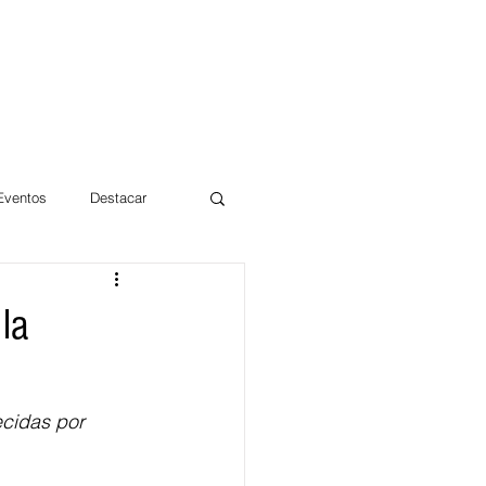
 Eventos
Destacar
Magdalena
la
mentos
Día 10/10 2017
ecidas por 