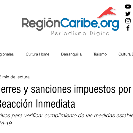
gionales
Cultura Home
Barranquilla
Turismo
Cultura
2 min de lectura
ira
Cesar
English
San Andres
Bolívar
Sucre
ierres y sanciones impuestos por 
 Reacción Inmediata
nos Mayores
Economía
RAP CARIBE
Política
Docu
vos para verificar cumplimiento de las medidas establ
id-19
BIENESTAR
AMBIENTAL
AFRO