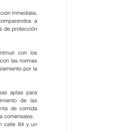
ión Inmediata,  
 comparendos a 
 de protección 
tinuó con los 
con las normas 
amiento por la 
sas aptas para 
miento de las 
nta de comida 
n a comensales.
 calle 84 y un 