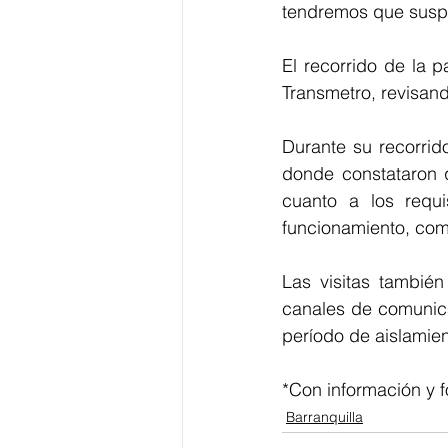
tendremos que suspe
El recorrido de la p
Transmetro, revisand
Durante su recorrido
donde constataron q
cuanto a los requ
funcionamiento, como
Las visitas tambié
canales de comunicac
período de aislamien
*Con información y f
Barranquilla