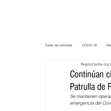
Todas las entradas
COVID-19
Re
RegiónCaribe.org
Deportes
Atlántico
La Guaj
Continúan c
Patrulla de
Córdoba
Bloggeros
Herma
Se mantienen operati
emergencia del Cov
Carnaval
Educación
BID