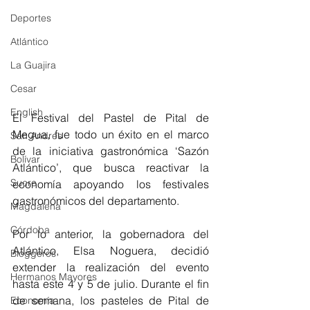
Deportes
Atlántico
La Guajira
Cesar
English
El Festival del Pastel de Pital de 
Megua, fue todo un éxito en el marco 
San Andres
de la iniciativa gastronómica ‘Sazón 
Bolívar
Atlántico’, que busca reactivar la 
Sucre
economía apoyando los festivales 
gastronómicos del departamento.
Magdalena
Córdoba
Por lo anterior, la gobernadora del 
Atlántico, Elsa Noguera, decidió 
Bloggeros
extender la realización del evento 
Hermanos Mayores
hasta este 4 y 5 de julio. Durante el fin 
de semana, los pasteles de Pital de 
Economía