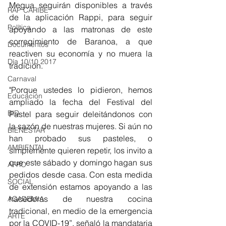
Megua seguirán disponibles a través 
RAP CARIBE
de la aplicación Rappi, para seguir 
Política
apoyando a las matronas de este 
corregimiento de Baranoa, a que 
Documentos
reactiven su economía y no muera la 
Día 10/10 2017
tradición. 
Carnaval
"Porque ustedes lo pidieron, hemos 
Educación
ampliado la fecha del Festival del 
BID
Pastel para seguir deleitándonos con 
la sazón de nuestras mujeres. Si aún no 
BIENESTAR
han probado sus pasteles, o 
AMBIENTAL
simplemente quieren repetir, los invito a 
que este sábado y domingo hagan sus 
AFRO
pedidos desde casa. Con esta medida 
SOCIAL
de extensión estamos apoyando a las 
hacedoras de nuestra cocina 
ACADEMIA
tradicional, en medio de la emergencia 
ARTE
por la COVID-19”, señaló la mandataria 