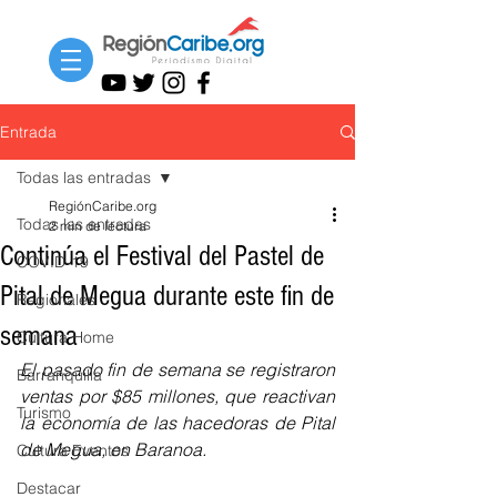
Entrada
Todas las entradas
RegiónCaribe.org
Todas las entradas
2 min de lectura
Continúa el Festival del Pastel de
COVID-19
Pital de Megua durante este fin de
Regionales
semana
Cultura Home
El pasado fin de semana se registraron 
Barranquilla
ventas por $85 millones, que reactivan 
Turismo
la economía de las hacedoras de Pital 
de Megua, en Baranoa.
Cultura Eventos
Destacar