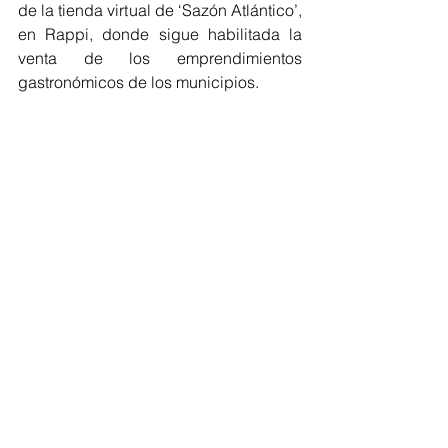
de la tienda virtual de ‘Sazón Atlántico’, 
en Rappi, donde sigue habilitada la 
venta de los emprendimientos 
gastronómicos de los municipios.
Cabe resaltar que esta estrategia de la 
Administración Departamental cuenta 
con el apoyo de Rappi, Sabor 
Barranquilla, Fundación Gases del 
Caribe, ProBarranquilla, La Vianda, 
Promigas, SENA Atlántico, Grupo 
Colba y la Alcaldía de Baranoa.
Atlántico