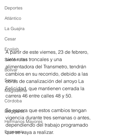
Deportes
Atlántico
La Guajira
Cesar
English
A partir de este viernes, 23 de febrero, 
siete rutas troncales y una 
San Andres
alimentadora del Transmetro, tendrán 
Bolívar
cambios en su recorrido, debido a las 
Sucre
obras de canalización del arroyo La 
Felicidad, que mantienen cerrada la 
Magdalena
carrera 46 entre calles 48 y 50.
Córdoba
Se espera que estos cambios tengan 
Bloggeros
vigencia durante tres semanas o antes, 
Hermanos Mayores
dependiendo del trabajo programado 
Economía
que se vaya a realizar.