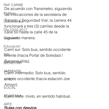
RAP CARIBE
De acuerdo con Transmetro, siguiendo 
Política
las indicaciones de la secretaria de 
Tránsito y Seguridad Vial, la carrera 44 
Documentos
funcionará a tres (3) carriles desde la 
Día 10/10 2017
calle 50 hasta la calle 45 de la 
siguiente manera: 
Carnaval
Educación
Carril sur: Solo bus, sentido occidente 
BID
oriente (hacia Portal de Soledad / 
Barranquillita). 
BIENESTAR
AMBIENTAL
Carril intermedio: Solo bus, sentido 
oriente occidente (hacia estación Joe 
AFRO
Arroyo).
SOCIAL
ACADEMIA
Carril norte: mixto, en sentido habitual.
ARTE
Rutas con desvios