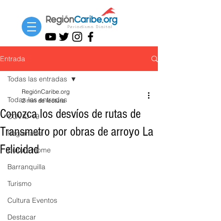
Entrada
Todas las entradas
RegiónCaribe.org
Todas las entradas
2 min de lectura
Conozca los desvíos de rutas de
COVID-19
Transmetro por obras de arroyo La
Regionales
Felicidad
Cultura Home
Barranquilla
Turismo
Cultura Eventos
Destacar