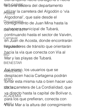
RAP CARIBE
la zona costera del departamento 
utilizar la carretera del Algodón o ‘vía 
Política
Algodonal’, que sale desde el 
Documentos
corregimiento de Juan Mina hasta la 
cabecera municipal de Tubará, 
Día 10/10 2017
continuando hasta el sector de Vaivén, 
Carnaval
en Juan de Acosta, donde encontrarán 
reguladores de tránsito que orientarán 
Educación
hacia la vía que conecta con Vía al 
BID
Mar y las playas de Tubará. 
BIENESTAR
Así mismo, los usuarios que se 
AMBIENTAL
desplacen hacia Cartagena podrán 
AFRO
tomar esta misma ruta o bien hacer uso 
de la carretera de La Cordialidad, que 
SOCIAL
va directo hasta la capital de Bolívar o, 
ACADEMIA
para los que prefieran, conecta con 
ARTE
Vía al Mar a la altura del corregimiento 