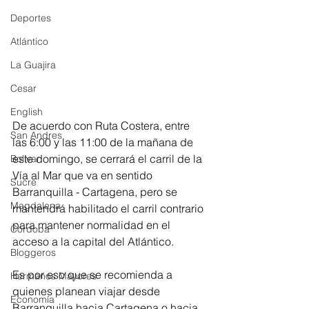
Deportes
Atlántico
La Guajira
Cesar
English
De acuerdo con Ruta Costera, entre 
San Andres
las 6:00 y las 11:00 de la mañana de 
este domingo, se cerrará el carril de la 
Bolívar
Vía al Mar que va en sentido 
Sucre
Barranquilla - Cartagena, pero se 
Magdalena
mantendrá habilitado el carril contrario 
para mantener normalidad en el 
Córdoba
acceso a la capital del Atlántico. 
Bloggeros
Es por eso que se recomienda a 
Hermanos Mayores
quienes planean viajar desde 
Economía
Barranquilla hacia Cartagena o hacia 