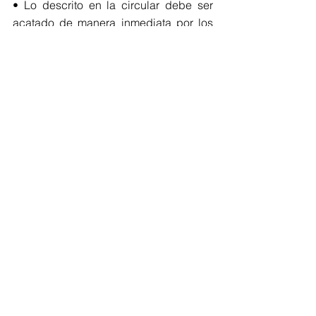
• Lo descrito en la circular debe ser 
acatado de manera inmediata por los 
mandatarios locales y entra en vigor 
desde este jueves 7 de enero.
Los mandatarios locales deberán 
adoptar todas estas medidas de 
manera inmediata,  tal como establece 
el decreto de orden público y las 
instrucciones que se emiten por parte 
del Presidente Iván Duque, para el 
manejo de la pandemia en el país. 
Covid-19
Salud
Medidas preventivas
Toque de Queda
Ley seca
Puente Festivo
COVID-19
Regionales