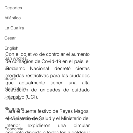
Deportes
Atlántico
La Guajira
Cesar
English
Con el objetivo de controlar el aumento 
San Andres
de contagios de Covid-19 en el país, el 
Gobierno Nacional decretó ciertas 
Bolívar
medidas restrictivas 
para las ciudades 
Sucre
que actualmente tienen una alta 
Magdalena
ocupación de unidades de cuidado 
intensivo (UCI).
Córdoba
Bloggeros
Para el puente festivo de Reyes Magos, 
el Ministerio de Salud y el Ministerio del 
Hermanos Mayores
Interior expidieron una circular 
Economía
conjunta dirigida a todos los alcaldes y 