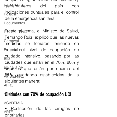
RAP CARIBE
gobernadores del país con 
indicaciones puntuales para el control 
Política
de la emergencia sanitaria. 
Documentos
Frente al tema, el Ministro de Salud, 
Día 10/10 2017
Fernando Ruiz, explicó que las nuevas 
Carnaval
medidas se tomaron teniendo en 
cuenta el nivel de ocupación de 
Educación
cuidado intensivo, pasando por las 
BID
ciudades que están en el 70%, 80% y 
BIENESTAR
aquellas que están por encima del 
85%, quedando establecidas de la 
AMBIENTAL
siguientes manera:
AFRO
SOCIAL
Ciudades con 70% de ocupación UCI
ACADEMIA
• Restricción de las cirugías no 
ARTE
prioritarias.