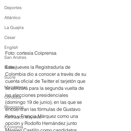
Deportes
Atlántico
La Guajira
Cesar
English
Foto: cortesía Colprensa
San Andres
Este jueves la Registraduría de 
Bolívar
Colombia dio a conocer a través de su 
Sucre
cuenta oficial de Twitter el tarjetón que 
Magdalena
se utilizará para la segunda vuelta de 
las elecciones presidenciales 
Córdoba
(domingo 19 de junio), en las que se 
Bloggeros
encuentran las fórmulas de Gustavo 
Petro y Francia Márquez como una 
Hermanos Mayores
opción y Rodolfo Hernández junto 
Economía
Marelen Castillo como candidatos.