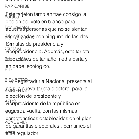
RAP CARIBE
Este tarjetón también trae consigo la 
Política
opción del voto en blanco para 
Documentos
aquellas personas que no se sientan 
identificadas con ninguna de las dos 
Día 10/10 2017
fórmulas de presidencia y 
Carnaval
vicepresidencia. Además, esta tarjeta 
electoral es de tamaño media carta y 
Educación
en papel ecológico.
BID
BIENESTAR
“La Registraduría Nacional presenta al 
país la nueva tarjeta electoral para la 
AMBIENTAL
elección de presidente y 
AFRO
vicepresidente de la república en 
segunda vuelta, con las mismas 
SOCIAL
características establecidas en el plan 
ACADEMIA
de garantías electorales”, comunicó el 
ente regulador.
ARTE