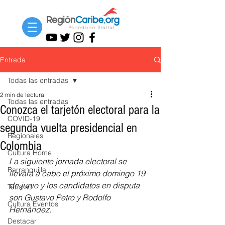
Entrada
Todas las entradas
2 min de lectura
Todas las entradas
Conozca el tarjetón electoral para la
COVID-19
segunda vuelta presidencial en
Regionales
Colombia
Cultura Home
La siguiente jornada electoral se 
Barranquilla
llevará a cabo el próximo domingo 19 
de junio y los candidatos en disputa 
Turismo
son Gustavo Petro y Rodolfo 
Cultura Eventos
Hernández.
Destacar