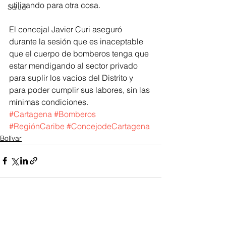
utilizando para otra cosa.
Salud
El concejal Javier Curi aseguró 
durante la sesión que es inaceptable 
que el cuerpo de bomberos tenga que 
estar mendigando al sector privado 
para suplir los vacíos del Distrito y 
para poder cumplir sus labores, sin las 
mínimas condiciones.
#Cartagena
#Bomberos
#RegiónCaribe
#ConcejodeCartagena
Bolívar
Ver todo
Entradas recientes