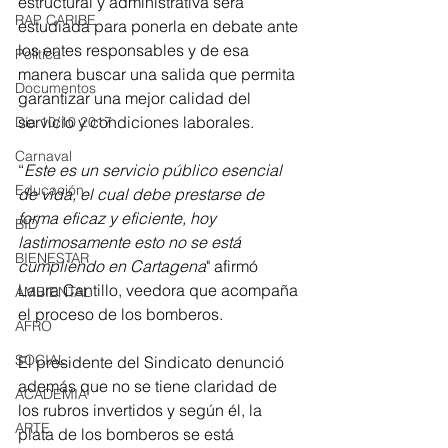
estructural y administrativa será 
RAP CARIBE
estudiada para ponerla en debate ante 
los entes responsables y de esa 
Política
manera buscar una salida que permita 
Documentos
garantizar una mejor calidad del 
servicio y condiciones laborales.
Día 10/10 2017
Carnaval
“
Este es un servicio público esencial 
Educación
de vida, el cual debe prestarse de 
forma eficaz y eficiente, hoy 
BID
lastimosamente esto no se está 
BIENESTAR
cumpliendo en Cartagena
" afirmó 
Laura Cantillo, veedora que acompaña 
AMBIENTAL
el proceso de los bomberos. 
AFRO
SOCIAL
El presidente del Sindicato denunció 
además que no se tiene claridad de 
ACADEMIA
los rubros invertidos y según él, la 
ARTE
plata de los bomberos se está 