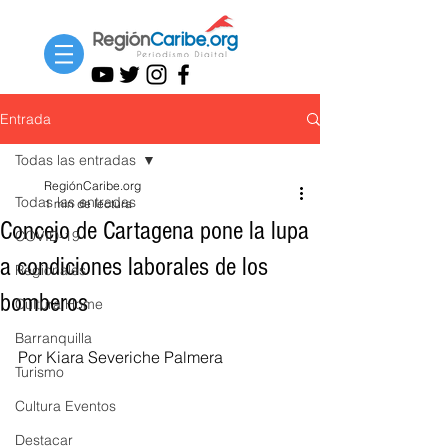
Entrada
Todas las entradas
RegiónCaribe.org
Todas las entradas
1 min de lectura
Concejo de Cartagena pone la lupa
COVID-19
a condiciones laborales de los
Regionales
bomberos
Cultura Home
Barranquilla
Por Kiara Severiche Palmera
Turismo
Cultura Eventos
Destacar