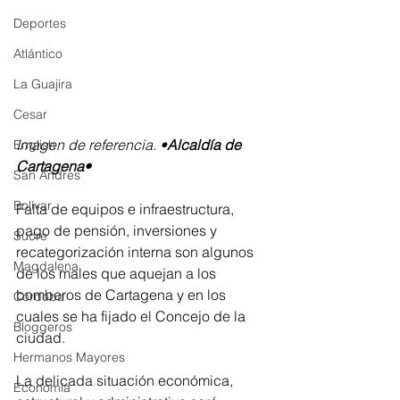
Deportes
Atlántico
La Guajira
Cesar
Imagen de referencia. •
Alcaldía de 
English
Cartagena•
San Andres
Bolívar
Falta de equipos e infraestructura, 
pago de pensión, inversiones y 
Sucre
recategorización interna son algunos 
Magdalena
de los males que aquejan a los 
bomberos de Cartagena y en los 
Córdoba
cuales se ha fijado el Concejo de la 
Bloggeros
ciudad.
Hermanos Mayores
La delicada situación económica, 
Economía