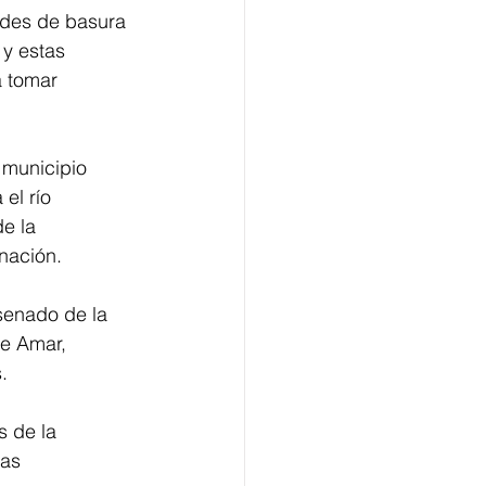
ades de basura 
 y estas 
 tomar 
 municipio 
el río 
e la 
nación.
senado de la 
e Amar, 
.
s de la 
as 