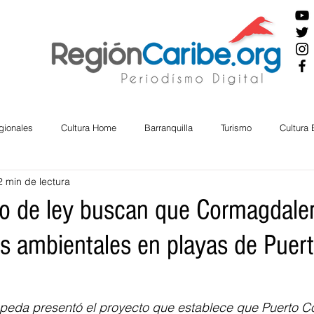
gionales
Cultura Home
Barranquilla
Turismo
Cultura
2 min de lectura
ira
Cesar
English
San Andres
Bolívar
Sucre
to de ley buscan que Cormagdal
 ambientales en playas de Puer
nos Mayores
Economía
RAP CARIBE
Política
Docu
BIENESTAR
AMBIENTAL
AFRO
epeda presentó el proyecto que establece que Puerto C