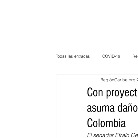
Todas las entradas
COVID-19
Re
RegiónCaribe.org
Deportes
Atlántico
La Guaj
Con proyec
asuma daños
Córdoba
Bloggeros
Herma
Colombia
Carnaval
Educación
BID
El senador Efraín C