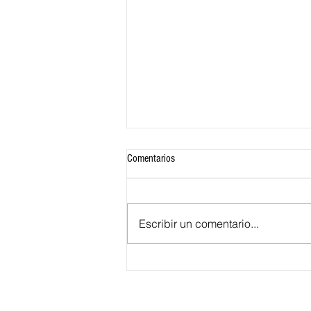
Comentarios
Escribir un comentario...
Festival Nacional de Son de Negro en
Santa Lucía llega a su XXV edición