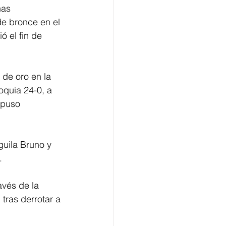
has 
e bronce en el 
 el fin de 
 de oro en la 
oquia 24-0, a 
mpuso 
guila Bruno y 
.
avés de la 
tras derrotar a 