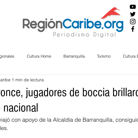
gionales
Cultura Home
Barranquilla
Turismo
Cultura
Caribe
1 min de lectura
ira
Cesar
English
San Andres
Bolívar
Sucre
once, jugadores de boccia brillar
 nacional
nos Mayores
Economía
RAP CARIBE
Política
Docu
iajó con apoyo de la Alcaldía de Barranquilla, consigui
les.
BIENESTAR
AMBIENTAL
AFRO