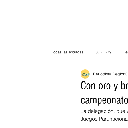
Todas las entradas
COVID-19
Re
Periodista Region
Deportes
Atlántico
La Guaj
Con oro y br
campeonato
Córdoba
Bloggeros
Herma
La delegación, que v
Juegos Paranaciona
Carnaval
Educación
BID