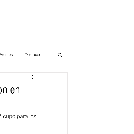
 Eventos
Destacar
Magdalena
on en
mentos
Día 10/10 2017
ó cupo para los 