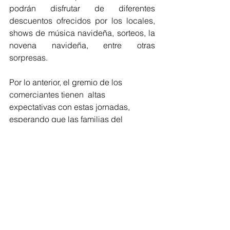
podrán disfrutar de diferentes 
descuentos ofrecidos por los locales, 
shows de música navideña, sorteos, la 
novena navideña, entre otras 
sorpresas. 
Por lo anterior, el gremio de los 
comerciantes tienen  altas 
expectativas con estas jornadas, 
esperando que las familias del  
departamento acojan la invitación, los 
visiten y disfruten de todas las 
actividades que han preparado para 
estos días de horarios extendidos 
previos a la navidad.
Atlántico
Reactivación económica
Fenalco
Compras navideñas
Barranquilla
Atlántico