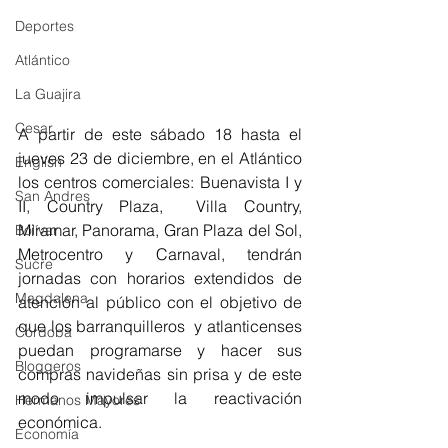
Deportes
Atlántico
La Guajira
Cesar
A partir de este sábado 18 hasta el 
jueves 23 de diciembre, en el Atlántico 
English
los centros comerciales: Buenavista I y 
San Andres
II, Country Plaza,  Villa Country, 
Miramar, Panorama, Gran Plaza del Sol, 
Bolívar
Metrocentro y Carnaval, tendrán 
Sucre
jornadas con horarios extendidos de 
Magdalena
atención al público con el objetivo de 
que los barranquilleros  y atlanticenses 
Córdoba
puedan programarse y hacer sus 
Bloggeros
compras navideñas sin prisa y de este 
modo impulsar la reactivación 
Hermanos Mayores
económica. 
Economía