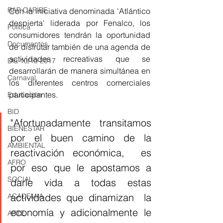
RAP CARIBE
Con la iniciativa denominada 'Atlántico 
despierta' liderada por Fenalco, los 
Política
consumidores tendrán la oportunidad 
Documentos
de disfrutar también de una agenda de 
actividades recreativas que se 
Día 10/10 2017
desarrollarán de manera simultánea en 
Carnaval
los diferentes centros comerciales 
participantes. 
Educación
BID
"Afortunadamente transitamos 
BIENESTAR
por el buen camino de la 
AMBIENTAL
reactivación económica,  es 
AFRO
por eso que le apostamos a 
SOCIAL
darle vida a todas estas 
actividades que dinamizan  la 
ACADEMIA
economía y adicionalmente le 
ARTE