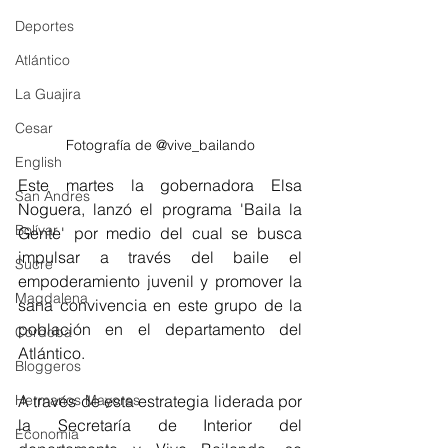
Deportes
Atlántico
La Guajira
Cesar
Fotografía de @vive_bailando
English
Este martes la gobernadora Elsa 
San Andres
Noguera, lanzó 
el programa 'Baila la 
Bolívar
Gente' por medio del cual se busca 
impulsar a través del baile el 
Sucre
empoderamiento juvenil y promover la 
Magdalena
sana convivencia en este grupo de la 
población en el departamento del 
Córdoba
Atlántico.
Bloggeros
A través de esta estrategia liderada por 
Hermanos Mayores
la Secretaría de Interior del 
Economía