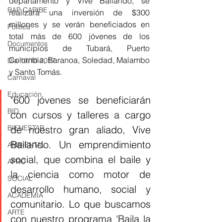
departamento y Vive Bailando, se 
RAP CARIBE
realizará una inversión de $300 
millones y se verán beneficiados en 
Política
total más de 600 jóvenes de los 
Documentos
municipios de Tubará, Puerto 
Colombia, Baranoa, Soledad, Malambo 
Día 10/10 2017
y Santo Tomás. 
Carnaval
Educación
"600 jóvenes se beneficiarán 
BID
con cursos y talleres a cargo 
de nuestro gran aliado, Vive 
BIENESTAR
Bailando. Un emprendimiento 
AMBIENTAL
social, que combina el baile y 
AFRO
la ciencia como motor de 
SOCIAL
desarrollo humano, social y 
ACADEMIA
comunitario. Lo que buscamos 
ARTE
con nuestro programa 'Baila la 