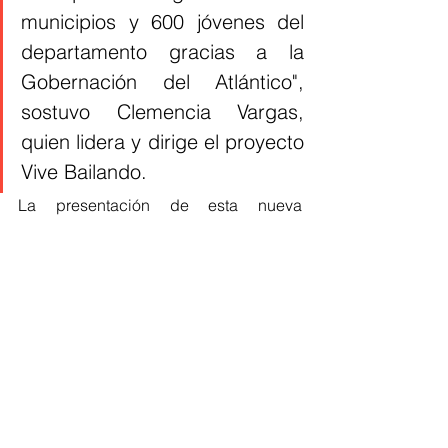
municipios y 600 jóvenes del 
departamento gracias a la 
Gobernación del Atlántico", 
sostuvo Clemencia Vargas, 
quien lidera y dirige el proyecto 
Vive Bailando.
La presentación de esta nueva 
estrategia se realizó en el recién 
construido Centro de Desarrollo y 
Liderazgo Juvenil de Tubará. La 
invitación es a que los jóvenes ocupen 
sus espacios libres en el baile y el arte 
y se conviertan en promotores de sana 
convivencia en sus municipios.
Atlántico
Jóvenes
Baila la Gente
Atlántico
Cultura Home