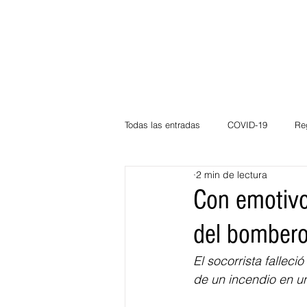
Todas las entradas
COVID-19
Re
2 min de lectura
Deportes
Atlántico
La Guaj
Con emotivo
del bombero
Córdoba
Bloggeros
Herma
El socorrista fallec
de un incendio en u
Carnaval
Educación
BID