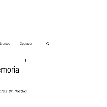
 Eventos
Destacar
Magdalena
emoria
mentos
Día 10/10 2017
bores en medio 