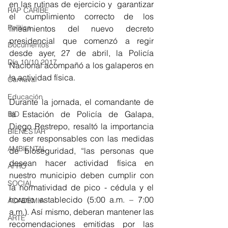
en las rutinas de ejercicio y  garantizar 
RAP CARIBE
el cumplimiento correcto de los 
Política
lineamientos del nuevo decreto 
presidencial que comenzó a regir 
Documentos
desde ayer, 27 de abril, la Policía 
Día 10/10 2017
Nacional acompañó a los galaperos en 
la actividad física. 
Carnaval
Educación
Durante la jornada, el comandante de 
la Estación de Policía de Galapa, 
BID
Diego Restrepo, resaltó la importancia 
BIENESTAR
de ser responsables con las medidas 
AMBIENTAL
de bioseguridad, “las personas que 
desean hacer actividad física en 
AFRO
nuestro municipio deben cumplir con 
SOCIAL
la normatividad de pico - cédula y el 
horario establecido (5:00 a.m. – 7:00 
ACADEMIA
a.m.). Así mismo, deberan mantener las 
ARTE
recomendaciones emitidas por las 