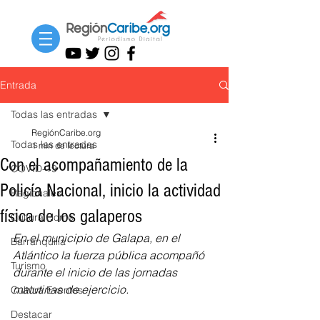
Entrada
Todas las entradas
RegiónCaribe.org
Todas las entradas
1 min de lectura
Con el acompañamiento de la
COVID-19
Policía Nacional, inicio la actividad
Regionales
física de los galaperos
Cultura Home
En el municipio de Galapa, en el 
Barranquilla
Atlántico la fuerza pública acompañó 
Turismo
durante el inicio de las jornadas 
matutinas de ejercicio. 
Cultura Eventos
Destacar