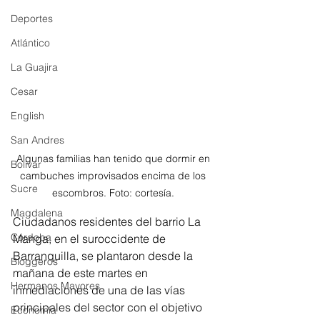
Deportes
Atlántico
La Guajira
Cesar
English
San Andres
Algunas familias han tenido que dormir en 
Bolívar
cambuches improvisados encima de los 
Sucre
escombros. Foto: cortesía. 
Magdalena
Ciudadanos residentes del barrio La 
Córdoba
Manga, en el suroccidente de 
Barranquilla, se plantaron desde la 
Bloggeros
mañana de este martes en 
Hermanos Mayores
inmediaciones de una de las vías 
principales del sector con el objetivo 
Economía