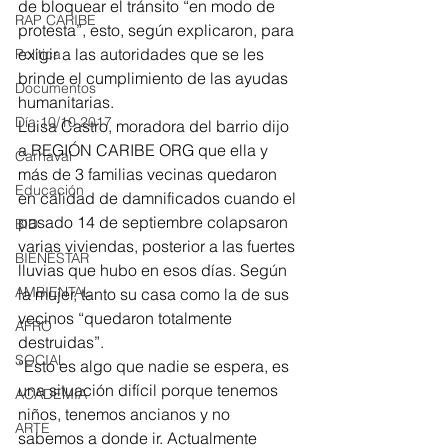
de bloquear el tránsito “en modo de 
RAP CARIBE
protesta”, esto, según explicaron, para 
exigir a las autoridades que se les 
Política
brinde el cumplimiento de las ayudas 
Documentos
humanitarias. 
Día 10/10 2017
Luisa Castro, moradora del barrio dijo 
a REGIÓN CARIBE ORG que ella y 
Carnaval
más de 3 familias vecinas quedaron 
Educación
en calidad de damnificados cuando el 
pasado 14 de septiembre colapsaron 
BID
varias viviendas, posterior a las fuertes 
BIENESTAR
lluvias que hubo en esos días. Según 
AMBIENTAL
la mujer, tanto su casa como la de sus 
vecinos “quedaron totalmente 
AFRO
destruidas”. 
SOCIAL
“Esto es algo que nadie se espera, es 
una situación difícil porque tenemos 
ACADEMIA
niños, tenemos ancianos y no 
ARTE
sabemos a donde ir. Actualmente 