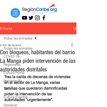
Entrada
Todas las entradas
3 min de lectura
Todas las entradas
Con bloqueos, habitantes del barrio
COVID-19
La Manga piden intervención de las
Regionales
autoridades distritales
Cultura Home
Tras la caída de decenas de viviendas 
Barranquilla
en el sector de La Manga, varias 
familias que quedaron damnificadas 
Turismo
piden la intervención de las 
Cultura Eventos
autoridades “urgentemente”. 
Destacar