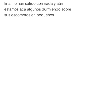
final no han salido con nada y aún 
estamos acá algunos durmiendo sobre 
sus escombros en pequeños 
cambuches que han podido armar y 
otros hemos sido recibidos por 
vecinos de buen corazón que nos han 
abierto las puertas de sus casas; sin 
embargo, esta en una situación muy 
difícil, nadie quisiera atravesar por 
esto”, puntualizó Vargas. 
Por el momento los ciudadanos 
afirmaron que seguirán con los 
bloqueos mientras que el Distrito los 
asiste y “toma cartas en el asunto”. 
Ola Invernal
Damnificados
Ayudas humanitarias
Barrio La Manga
Regionales
Barranquilla