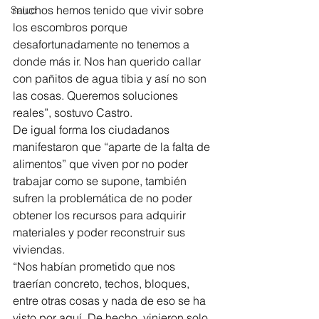
muchos hemos tenido que vivir sobre 
Salud
los escombros porque 
desafortunadamente no tenemos a 
donde más ir. Nos han querido callar 
con pañitos de agua tibia y así no son 
las cosas. Queremos soluciones 
reales”, sostuvo Castro. 
De igual forma los ciudadanos 
manifestaron que “aparte de la falta de 
alimentos” que viven por no poder 
trabajar como se supone, también 
sufren la problemática de no poder 
obtener los recursos para adquirir 
materiales y poder reconstruir sus 
viviendas. 
“Nos habían prometido que nos 
traerían concreto, techos, bloques, 
entre otras cosas y nada de eso se ha 
visto por aquí. De hecho, vinieron solo 