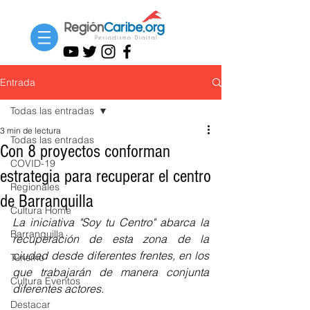
Entrada
Todas las entradas
3 min de lectura
Todas las entradas
Con 8 proyectos conforman
COVID-19
estrategia para recuperar el centro
Regionales
de Barranquilla
Cultura Home
La iniciativa "Soy tu Centro" abarca la 
Barranquilla
recuperación de esta zona de la 
ciudad desde diferentes frentes, en los 
Turismo
que trabajarán de manera conjunta 
Cultura Eventos
diferentes actores. 
Destacar