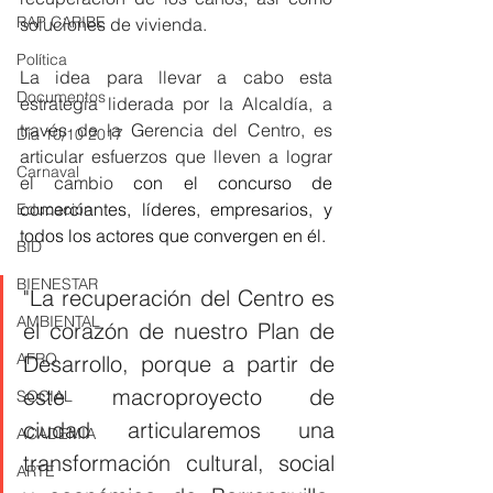
RAP CARIBE
soluciones de vivienda.
Política
La idea para llevar a cabo esta 
Documentos
estrategia liderada por la Alcaldía, a 
través de la Gerencia del Centro, es 
Día 10/10 2017
articular esfuerzos que lleven a lograr 
Carnaval
el cambio 
con el concurso de 
comerciantes, líderes, empresarios, y 
Educación
todos los actores que convergen en él.
BID
BIENESTAR
"La recuperación del Centro es 
AMBIENTAL
el corazón de nuestro Plan de 
AFRO
Desarrollo, porque a partir de 
este macroproyecto de 
SOCIAL
ciudad articularemos una 
ACADEMIA
transformación cultural, social 
ARTE