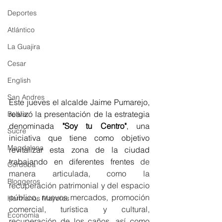
Deportes
Atlántico
La Guajira
Cesar
English
San Andres
Este jueves el alcalde Jaime Pumarejo, 
realizó la presentación de la estrategia 
Bolívar
denominada 
"Soy tu Centro"
, una 
Sucre
iniciativa que tiene como objetivo 
Magdalena
revitalizar esta zona de la ciudad 
trabajando en diferentes frentes 
de 
Córdoba
manera articulada, como la 
Bloggeros
recuperación patrimonial y del espacio 
público, nuevos mercados, promoción 
Hermanos Mayores
comercial, turística y cultural, 
Economía
recuperación de los caños, así como 