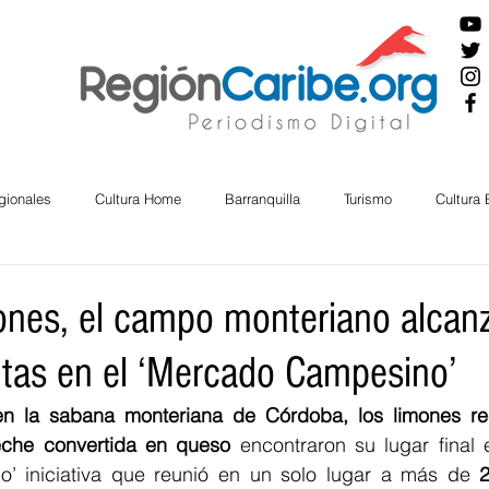
gionales
Cultura Home
Barranquilla
Turismo
Cultura
ira
Cesar
English
San Andres
Bolívar
Sucre
ones, el campo monteriano alcan
tas en el ‘Mercado Campesino’
nos Mayores
Economía
RAP CARIBE
Política
Docu
en la sabana monteriana de Córdoba, los limones re
leche convertida en queso
 encontraron su lugar final 
BIENESTAR
AMBIENTAL
AFRO
’ iniciativa que reunió en un solo lugar a más de 
2