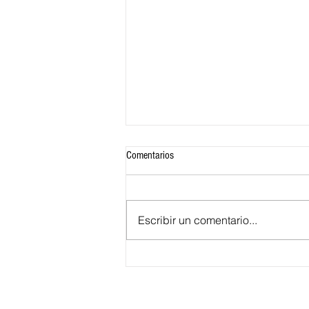
Comentarios
Escribir un comentario...
¿Qué significa para Barranquilla ser la
sede alterna de la Presidencia de la
República?