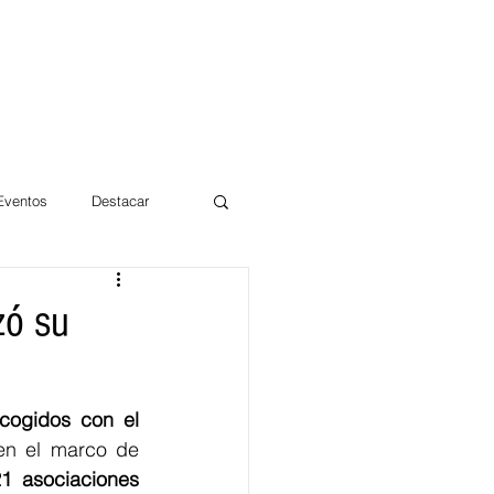
 Eventos
Destacar
Magdalena
zó su
mentos
Día 10/10 2017
cogidos con el 
en el marco de 
1 asociaciones 