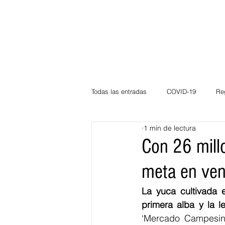
Todas las entradas
COVID-19
Re
1 min de lectura
Deportes
Atlántico
La Guaj
Con 26 mill
meta en ven
Córdoba
Bloggeros
Herma
La yuca cultivada 
primera alba y la 
Carnaval
Educación
BID
‘Mercado Campesino