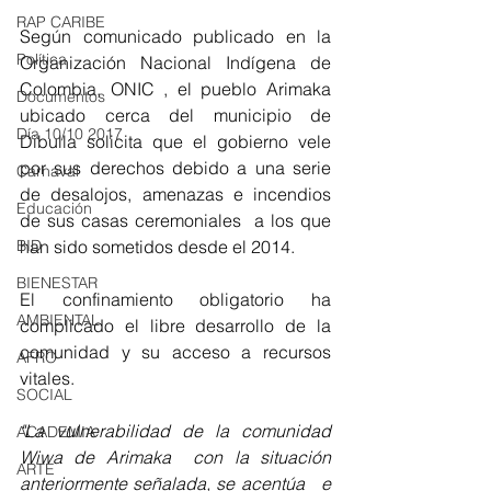
RAP CARIBE
Según comunicado publicado en la 
Política
Organización Nacional Indígena de 
Colombia, ONIC , el pueblo Arimaka 
Documentos
ubicado cerca del municipio de 
Día 10/10 2017
Dibulla solicita que el gobierno vele 
por sus derechos debido a una serie 
Carnaval
de desalojos, amenazas e incendios 
Educación
de sus casas ceremoniales  a los que 
BID
han sido sometidos desde el 2014.
BIENESTAR
El confinamiento obligatorio ha 
AMBIENTAL
complicado el libre desarrollo de la 
comunidad y su acceso a recursos 
AFRO
vitales.
SOCIAL
"La vulnerabilidad de la comunidad 
ACADEMIA
Wiwa de Arimaka  con la situación 
ARTE
anteriormente señalada, se acentúa   e   