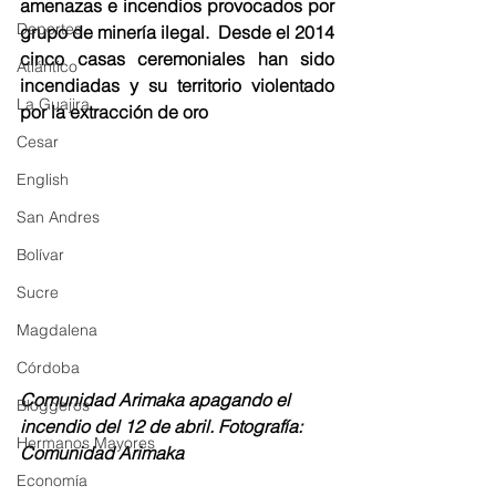
amenazas e incendios provocados por  
Deportes
grupo de minería ilegal.  Desde el 2014 
cinco casas ceremoniales han sido 
Atlántico
incendiadas y su territorio violentado 
La Guajira
por la extracción de oro
Cesar
English
San Andres
Bolívar
Sucre
Magdalena
Córdoba
Comunidad Arimaka apagando el 
Bloggeros
incendio del 12 de abril. Fotografía: 
Hermanos Mayores
Comunidad Arimaka 
Economía