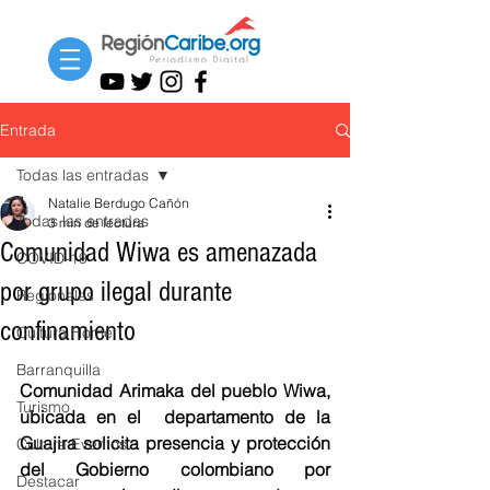
Entrada
Todas las entradas
Natalie Berdugo Cañón
Todas las entradas
3 min de lectura
Comunidad Wiwa es amenazada
COVID-19
por grupo ilegal durante
Regionales
confinamiento
Cultura Home
Barranquilla
Comunidad Arimaka del pueblo Wiwa, 
Turismo
ubicada en el  departamento de la 
Guajira solicita presencia y protección 
Cultura Eventos
del Gobierno colombiano por 
Destacar