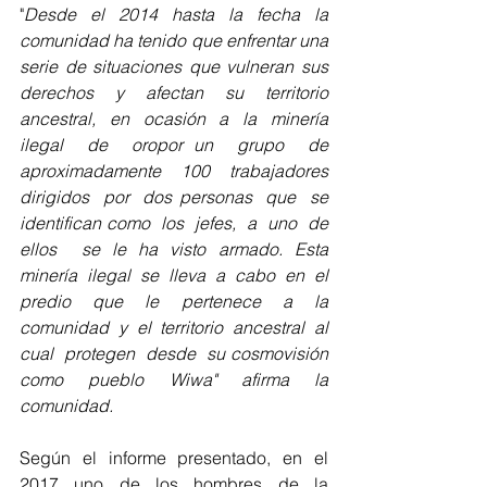
"
Desde el 2014 hasta la fecha la 
comunidad ha tenido que enfrentar una 
serie de situaciones que vulneran sus 
derechos y afectan su territorio 
ancestral, en ocasión a la minería  
ilegal  de  oropor un  grupo  de  
aproximadamente  100  trabajadores  
dirigidos  por  dos personas  que  se  
identifican como  los  jefes,  a  uno  de  
ellos    se  le  ha  visto  armado.  Esta  
minería  ilegal  se  lleva  a  cabo  en  el 
predio  que  le  pertenece  a  la  
comunidad  y  el  territorio  ancestral  al  
cual  protegen  desde  su cosmovisión 
como pueblo Wiwa" afirma la 
comunidad. 
Según el informe presentado, en el 
2017 uno de los hombres de la 