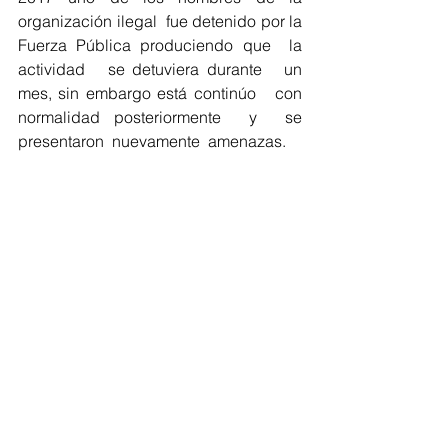
organización ilegal  fue detenido por la 
Fuerza Pública produciendo que  la   
actividad   se detuviera durante   un   
mes, sin embargo está continúo   con   
normalidad posteriormente  y  se  
presentaron  nuevamente  amenazas.
La preocupación que expresa la 
comunidad, a parte de su integridad 
física y psicológica, también es el 