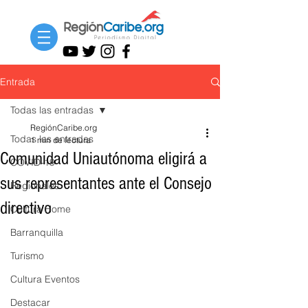
Entrada
Todas las entradas
RegiónCaribe.org
Todas las entradas
1 min de lectura
Comunidad Uniautónoma eligirá a
COVID-19
sus representantes ante el Consejo
Regionales
directivo
Cultura Home
Barranquilla
Turismo
Cultura Eventos
Destacar