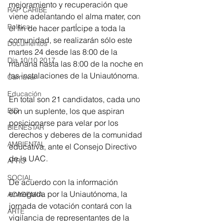
mejoramiento y recuperación que 
RAP CARIBE
viene adelantando el alma mater, con 
Política
el fin de hacer partÍcipe a toda la 
comunidad, se realizarán sólo este 
Documentos
martes 24 desde las 8:00 de la 
Día 10/10 2017
mañana hasta las 8:00 de la noche en 
las instalaciones de la Uniautónoma.
Carnaval
Educación
En total son 21 candidatos, cada uno 
BID
con un suplente, los que aspiran 
posicionarse para velar por los 
BIENESTAR
derechos y deberes de la comunidad 
AMBIENTAL
educativa, ante el Consejo Directivo 
de la UAC.
AFRO
SOCIAL
De acuerdo con la información 
entregada por la Uniautónoma, la 
ACADEMIA
jornada de votación contará con la 
ARTE
vigilancia de representantes de la 