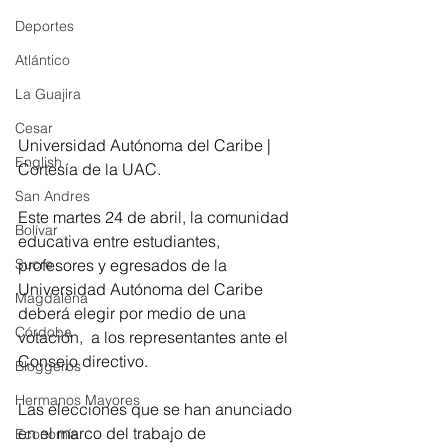
Deportes
Atlántico
La Guajira
Cesar
Universidad Autónoma del Caribe | 
English
Cortesía de la UAC.
San Andres
Este martes 24 de abril, la comunidad 
Bolívar
educativa entre estudiantes, 
Sucre
profesores y egresados de la 
Universidad Autónoma del Caribe 
Magdalena
deberá elegir por medio de una 
Córdoba
votación,  a los representantes ante el 
Consejo directivo.
Bloggeros
Hermanos Mayores
Las elecciones que se han anunciado 
en el marco del trabajo de 
Economía