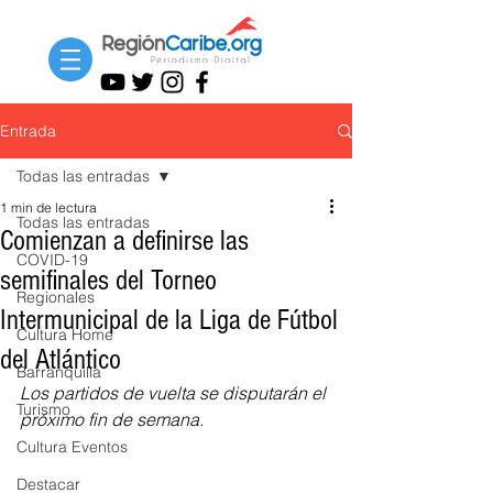
Entrada
Todas las entradas
1 min de lectura
Todas las entradas
Comienzan a definirse las
COVID-19
semifinales del Torneo
Regionales
Intermunicipal de la Liga de Fútbol
Cultura Home
del Atlántico
Barranquilla
Los partidos de vuelta se disputarán el 
Turismo
próximo fin de semana.
Cultura Eventos
Destacar