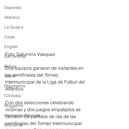
Deportes
Atlántico
La Guajira
Cesar
English
Foto: Saturnino Vásquez 
San Andres
Bolívar
Dos equipos ganaron de visitantes en 
las semifinales del Torneo 
Sucre
Intermunicipal de la Liga de Fútbol del 
Magdalena
Atlántico.
Córdoba
Con dos selecciones celebrando 
Bloggeros
victorias y dos juegos empatados se 
Hermanos Mayores
cerraron los partidos de ida de las 
semifinales del Torneo Intermunicipal 
Economía