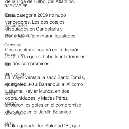
de la Liga de Fútbol del Atlántico.
RAP CARIBE
En la categoría 2009 no hubo 
Política
vencedores. Los dos cotejos 
Documentos
disputados en Candelaria y 
Día 10/10 2017
Barranquilla terminaron igualados.
Carnaval
Caso contrario ocurrió en la división 
Educación
2012, en la que sí hubo triunfadores en 
los dos compromisos.
BID
BIENESTAR
La mayor ventaja la sacó Santo Tomás, 
que goleó 3-0 a Barranquilla ‘A’ como 
AMBIENTAL
visitante. Keyler Muñoz, en dos 
AFRO
oportunidades, y Matías Pérez 
SOCIAL
anotaron los goles en el compromiso 
disputado en el Jardín Botánico.
ACADEMIA
ARTE
El otro ganador fue Soledad ‘B’, que 