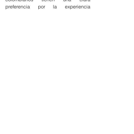
preferencia por la experiencia 
sensorial de la compra física donde 
pueda explorar, mirar, cotizar y realizar 
toda una rutina de compra. 
Colombia
Economía
Descuentos
Black Friday
Días sin IVA
Regionales
Economía
Ver todo
Entradas recientes