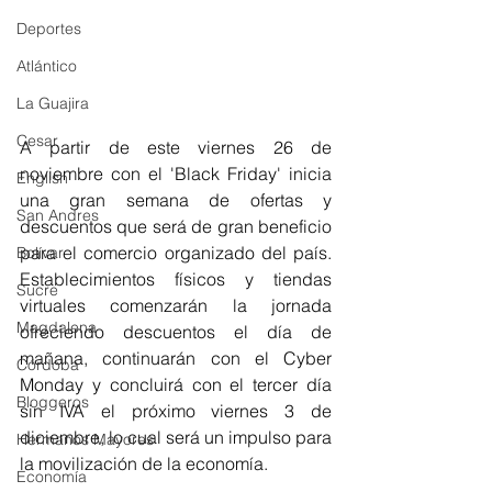
Deportes
Atlántico
La Guajira
Cesar
A partir de este viernes 26 de 
noviembre con el 'Black Friday' inicia 
English
una gran semana de ofertas y 
San Andres
descuentos que será de gran beneficio 
para el comercio organizado del país. 
Bolívar
Establecimientos físicos y tiendas 
Sucre
virtuales comenzarán la jornada 
Magdalena
ofreciendo descuentos el día de 
mañana, continuarán con el Cyber 
Córdoba
Monday y concluirá con el tercer día 
Bloggeros
sin IVA el próximo viernes 3 de 
diciembre, lo cual será un impulso para 
Hermanos Mayores
la movilización de la economía. 
Economía