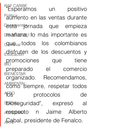
RAP CARIBE
"Esperamos un positivo 
Política
aumento en las ventas durante 
esta jornada que empieza 
Documentos
mañana, lo más importante es 
Día 10/10 2017
que todos los colombianos 
Carnaval
disfruten de los descuentos y 
Educación
promociones que tiene 
BID
preparado el comercio 
BIENESTAR
organizado. Recomendamos, 
AMBIENTAL
como siempre, respetar todos 
AFRO
los protocolos de 
bioseguridad", expresó al 
SOCIAL
respecto 
n Jaime Alberto 
ACADEMIA
Cabal, presidente de Fenalco.
ARTE